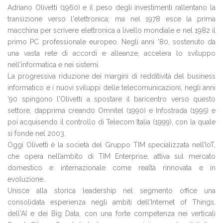
Adriano Olivetti (1960) e il peso degli investimenti rallentano la
transizione verso l'elettronica; ma nel 1978 esce la prima
macchina per scrivere elettronica a livello mondiale e nel 1982 il
primo PC professionale europeo. Negli anni '80, sostenuto da
una vasta rete di accordi e alleanze, accelera lo sviluppo
nell'informatica e nei sistemi.
La progressiva riduzione dei margini di redditività del business
informatico e i nuovi sviluppi delle telecomunicazioni, negli anni
'90 spingono l'Olivetti a spostare il baricentro verso questo
settore, dapprima creando Omnitel (1990) e Infostrada (1995) e
poi acquisendo il controllo di Telecom Italia (1999), con la quale
si fonde nel 2003.
Oggi Olivetti è la società del Gruppo TIM specializzata nell’IoT,
che opera nell’ambito di TIM Enterprise, attiva sul mercato
domestico e internazionale come realtà rinnovata e in
evoluzione.
Unisce alla storica leadership nel segmento office una
consolidata esperienza negli ambiti dell'Internet of Things,
dell'AI e dei Big Data, con una forte competenza nei verticali