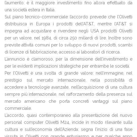
l’aumento: è il maggiore investimento fino allora effettuato da
una società estera in Italia.
Sul piano tecnico-commerciale l’accordo prevede che l’Olivetti
distribuisca in Europa i prodotti dell’AT&T, mentre l’AT&T si
impegna ad acquistare e rivendere negli USA prodotti Olivetti
per un valore, nel 1984, di circa 250 miliardi di lire. Inoltre sono
previste attività comuni per lo sviluppo di nuovi prodotti, scambi
di licenze di fabbricazione, accesso ai laboratori di ricerca.
L’annuncio è clamoroso, per la dimensione dell’investimento e
per le evidenti implicazioni strategiche per entrambe le società.
Per l’Olivetti è una svolta di grande valore: nell’immagine, nel
prestigio sul mercato internazionale, nella possibilità di
accedere a tecnologie avanzate, nell’acquisizione di una cultura
sempre più internazionale, nel rafforzamento della presenza sul
mercato americano che porta concreti vantaggi sul piano
commerciale.
L’accordo, quasi contemporaneo alla presentazione del nuovo
personal computer Olivetti M24, incide in modo rilevante sulla
cultura e sull’economia dell’Azienda: segna l’inizio di una fase
vissuta in Olivetti con grande entusiasmo e per qualche anno