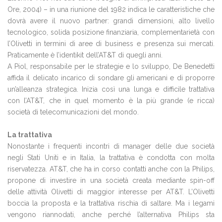
Ore, 2004) – in una riunione del 1982 indica le caratteristiche che
dovrà avere il nuovo partner: grandi dimensioni, alto livello
tecnologico, solida posizione finanziaria, complementarietà con
l’Olivetti in termini di aree di business e presenza sui mercati.
Praticamente è l’identikit dell’AT&T di quegli anni.
A Piol, responsabile per le strategie e lo sviluppo, De Benedetti
affida il delicato incarico di sondare gli americani e di proporre
un’alleanza strategica. Inizia così una lunga e difficile trattativa
con l’AT&T, che in quel momento è la più grande (e ricca)
società di telecomunicazioni del mondo.
La trattativa
Nonostante i frequenti incontri di manager delle due società
negli Stati Uniti e in Italia, la trattativa è condotta con molta
riservatezza. AT&T, che ha in corso contatti anche con la Philips,
propone di investire in una società creata mediante spin-off
delle attività Olivetti di maggior interesse per AT&T. L’Olivetti
boccia la proposta e la trattativa rischia di saltare. Ma i legami
vengono riannodati, anche perché l’alternativa Philips sta