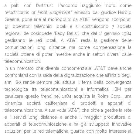
a patti con l’antitrust. L’accordo raggiunto, noto come
“
Modification of Final Judgement
” emesso dal giudice Harold
Greene, pone fine al monopolio: da AT&T vengono scorporati
gli operatori telefonici locali e si costituiscono 7 società
regionali (le cosiddette “Baby Bells”) che dal 1° gennaio 1984
gestiranno le reti locali. A AT&T resta la gestione delle
comunicazioni long distance, ma come compensazione la
società ottiene di poter investire anche in settori diversi dalle
telecomunicazioni.
In un mercato che diventa concorrenziale l’AT&T deve anche
confrontarsi con la sfida della digitalizzazione che all’inizio degli
anni ’80 rende sempre più attuale il tema della convergenza
tecnologica tra telecomunicazioni e informatica. IBM per
cavalcare questo trend nel 1984 acquista la Rolm Corp., una
dinamica società californiana di prodotti e apparati di
telecomunicazione. A sua volta l’AT&T, che oltre a gestire la rete
e i servizi long distance è anche il maggior produttore di
apparati di telecomunicazione e ha già sviluppato innovative
soluzioni per le reti telematiche, guarda con molto interesse al