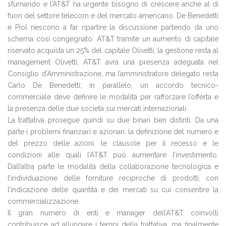
sfumando e l’AT&T ha urgente bisogno di crescere anche al di
fuori del settore telecom e del mercato americano. De Benedetti
e Piol riescono a far ripartire la discussione partendo da uno
schema così congegnato: AT&T tramite un aumento di capitale
riservato acquista un 25% del capitale Olivetti, la gestione resta al
management Olivetti, AT&T avrà una presenza adeguata nel
Consiglio d’Amministrazione, ma l’amministratore delegato resta
Carlo De Benedetti; in parallelo, un accordo tecnico-
commerciale deve definire le modalità per rafforzare l’offerta e
la presenza delle due società sui mercati internazionali.
La trattativa prosegue quindi su due binari ben distinti. Da una
parte i problemi finanziari e azionari: la definizione del numero e
del prezzo delle azioni, le clausole per il recesso e le
condizioni alle quali l’AT&T può aumentare l’investimento.
Dall’altra parte le modalità della collaborazione tecnologica e
l’individuazione delle forniture reciproche di prodotti, con
l’indicazione delle quantità e dei mercati su cui consentire la
commercializzazione.
Il gran numero di enti e manager dell’AT&T coinvolti
contribuisce ad allungare i tempi della trattativa, ma finalmente