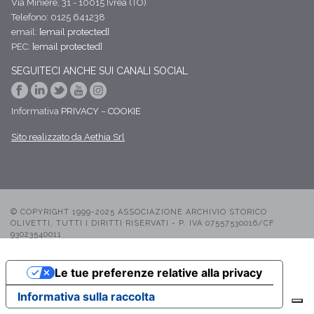
Via Miniere, 31 - 10015 Ivrea (TO)
Telefono: 0125 641238
email:
[email protected]
PEC:
[email protected]
SEGUITECI ANCHE SUI CANALI SOCIAL
Informativa
PRIVACY
–
COOKIE
Sito realizzato da Aethia Srl
© COPYRIGHT 1999-2025 ASSOCIAZIONE ARCHIVIO STORICO
OLIVETTI, TUTTI I DIRITTI RISERVATI - P. IVA 07557530016/CF
93023540011
Le tue preferenze relative alla privacy
Informativa sulla raccolta