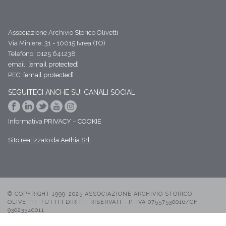
Associazione Archivio Storico Olivetti
Via Miniere, 31 - 10015 Ivrea (TO)
Telefono: 0125 641238
email:
[email protected]
PEC:
[email protected]
SEGUITECI ANCHE SUI CANALI SOCIAL
Informativa
PRIVACY
–
COOKIE
Sito realizzato da Aethia Srl
© COPYRIGHT 1999-2025 ASSOCIAZIONE ARCHIVIO STORICO
OLIVETTI, TUTTI I DIRITTI RISERVATI - P. IVA 07557530016/CF
93023540011