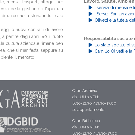
Lavoro, Salute, Ambien
ale, mensa, trasporti, alloggi per
I servizi di mensa e 
ndenza della gestione e l'apertura
I Servizi Sanitari azie
i unico nella storia industriale
Olivetti e la tutela d
ggi o nuovi contratti di lavoro
 a partire dagli anni '80 il ruolo
Responsabilità sociale
nella cultura aziendale rimane ben
Lo stato sociale olive
esa, che si manifesta, seppure su
Camillo Olivetti e 
mbiente, il mercato.
Orari Archivio
da LUN a VEN:
8.30-12.30 /13.30-17.00
su appuntamento
Orari Biblioteca
da LUN a VEN:
8.30-12.30 / 13.30-17.00