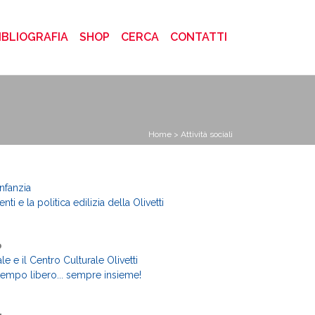
)
IBLIOGRAFIA
SHOP
CERCA
CONTATTI
Home
> Attività sociali
infanzia
ti e la politica edilizia della Olivetti
o
le e il Centro Culturale Olivetti
tempo libero... sempre insieme!