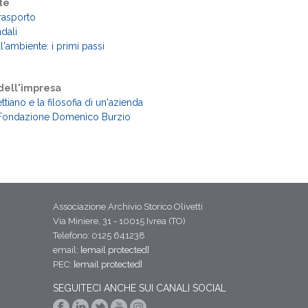
te
trasporto
ndali
ell'ambiente: i primi passi
 dell'impresa
ttiano e la filosofia di un'azienda
la Fondazione Domenico Burzio
Associazione Archivio Storico Olivetti
Via Miniere, 31 - 10015 Ivrea (TO)
Telefono: 0125 641238
email:
[email protected]
PEC:
[email protected]
SEGUITECI ANCHE SUI CANALI SOCIAL