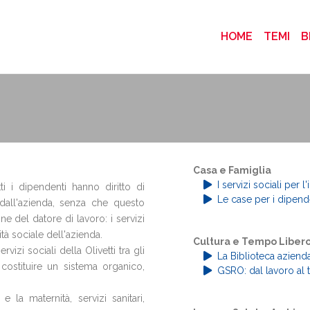
(CURRENT
HOME
TEMI
B
Casa e Famiglia
I servizi sociali per l'
i i dipendenti hanno diritto di
Le case per i dipenden
e dall'azienda, senza che questo
 del datore di lavoro: i servizi
tà sociale dell'azienda.
Cultura e Tempo Liber
ervizi sociali della Olivetti tra gli
La Biblioteca azienda
costituire un sistema organico,
GSRO: dal lavoro al 
 e la maternità, servizi sanitari,