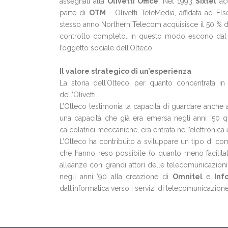
assegnati alla
Olivetti Office
. Nel 1993
Sixtel
acq
parte di
OTM
- Olivetti TeleMedia, affidata ad Els
stesso anno Northern Telecom acquisisce il 50 % del
controllo completo. In questo modo escono dal pe
l’oggetto sociale dell’Olteco.
Il valore strategico di un’esperienza
La storia dell’Olteco, per quanto concentrata in
dell’Olivetti.
L’Olteco testimonia la capacità di guardare anche al di
una capacità che già era emersa negli anni ’50 q
calcolatrici meccaniche, era entrata nell’elettronica 
L’Olteco ha contribuito a sviluppare un tipo di c
che hanno reso possibile (o quanto meno facilitat
alleanze con grandi attori delle telecomunicazioni m
negli anni ’90 alla creazione di
Omnitel
e
Inf
dall’informatica verso i servizi di telecomunicazione