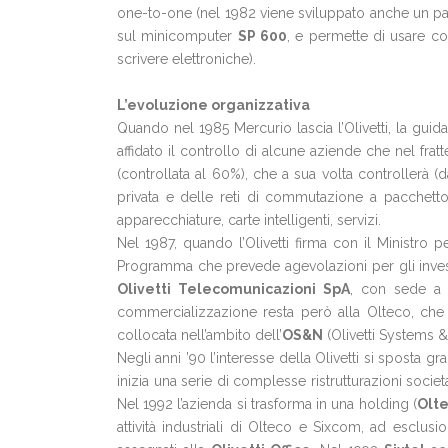
one-to-one (nel 1982 viene sviluppato anche un pac
sul minicomputer
SP 600
, e permette di usare com
scrivere elettroniche).
L’evoluzione organizzativa
Quando nel 1985 Mercurio lascia l’Olivetti, la guida 
affidato il controllo di alcune aziende che nel fra
(controllata al 60%), che a sua volta controllerà (
privata e delle reti di commutazione a pacchetto,
apparecchiature, carte intelligenti, servizi.
Nel 1987, quando l’Olivetti firma con il Ministro p
Programma che prevede agevolazioni per gli invest
Olivetti Telecomunicazioni SpA
, con sede a 
commercializzazione resta però alla Olteco, che 
collocata nell’ambito dell’
OS&N
(Olivetti Systems &
Negli anni ’90 l’interesse della Olivetti si sposta 
inizia una serie di complesse ristrutturazioni socie
Nel 1992 l’azienda si trasforma in una holding (
Olte
attività industriali di Olteco e Sixcom, ad escl