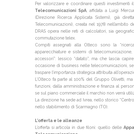
Per valorizzare e coordinare questi investimenti i
Telecomunicazioni SpA
, affidata a Luigi Merc
(Direzione Ricerca Applicata Sistemi), già dire
Telecomunicazioni), creata nel 1978 nell’ambito del
DRAS opera nelle reti di calcolatori, sia geografich
commutazione telex.
Compiti assegnati alla Olteco sono la “ricerc
apparecchiature e sistemi di telecomunicazione, te
accessori”: lessico “datato”, ma che lascia capir
occasione di business nelle telecomunicazioni, s
traspare l’importanza strategica attribuita all’operaz
L’Olteco fa parte al 100% del Gruppo Olivetti, m
funzioni, dalla amministrazione e finanza al person
se sul piano commerciale il marchio non verrà utiliz
La direzione ha sede ad Ivrea, nello storico “Centr
nello stabilimento di Scarmagno (TO).
L’offerta e le alleanze
L’offerta si articola in due filoni: quello delle
Appa