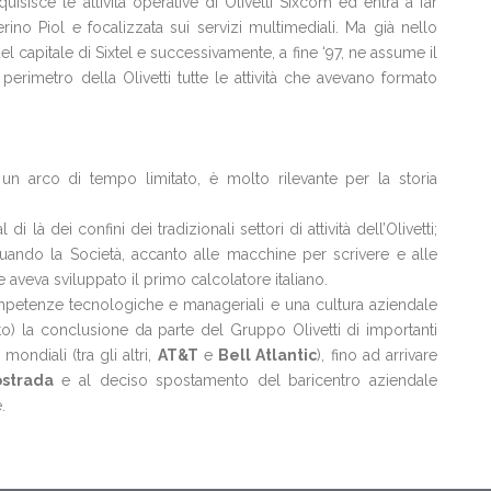
uisisce le attività operative di Olivetti Sixcom ed entra a far
erino Piol e focalizzata sui servizi multimediali. Ma già nello
 capitale di Sixtel e successivamente, a fine ‘97, ne assume il
rimetro della Olivetti tutte le attività che avevano formato
 un arco di tempo limitato, è molto rilevante per la storia
 là dei confini dei tradizionali settori di attività dell’Olivetti;
uando la Società, accanto alle macchine per scrivere e alle
e aveva sviluppato il primo calcolatore italiano.
ompetenze tecnologiche e manageriali e una cultura aziendale
o) la conclusione da parte del Gruppo Olivetti di importanti
ondiali (tra gli altri,
AT&T
e
Bell Atlantic
), fino ad arrivare
ostrada
e al deciso spostamento del baricentro aziendale
.