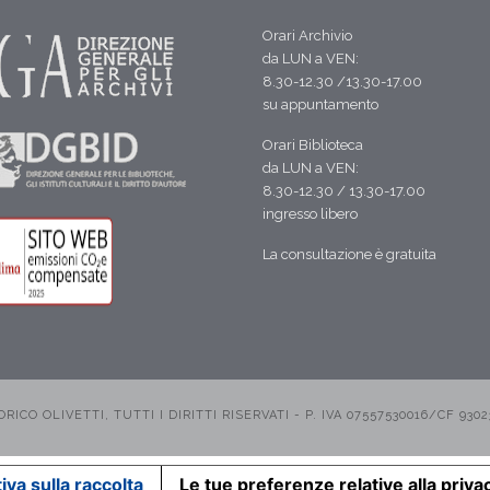
Orari Archivio
da LUN a VEN:
8.30-12.30 /13.30-17.00
su appuntamento
Orari Biblioteca
da LUN a VEN:
8.30-12.30 / 13.30-17.00
ingresso libero
La consultazione è gratuita
CO OLIVETTI, TUTTI I DIRITTI RISERVATI - P. IVA 07557530016/CF 9302
iva sulla raccolta
Le tue preferenze relative alla priva