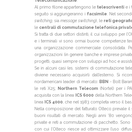
Telecomunicazione
.
Al primo filone appartengono le
telescriventi
e i
seguito si aggiungeranno i
facsimile
. Nel secondo
switching
, sia
message switching
), le
reti geograf
le
centrali di commutazione telefonica privat
Si tratta di due settori distinti, il cui sviluppo per 
e i terminali vi sono ormai buone competenze tecn
una organizzazione commerciale consolidata. Per
organizzazioni (in genere banche e imprese private) c
progetti, quasi sempre con sviluppi ad hoc e assist
Se in alcuni casi (es. sistemi di commutazione tele
diviene necessario acquisirli dall’esterno. Si rico
nordamericani leader di mercato:
BBN
- Bolt Baran
le reti X25;
Northern Telecom
(Nortel) per i PA
acquisita con la linea
ICS 6000
della Northern Tele
linea
ICS 4000
, che nel 1983 completa verso il bas
Nella composizione del fatturato Olteco prevale il s
buoni risultati di mercato. Negli anni ’80 vengono 
private e reti a commutazione di pacchetto. Sono 
con cui l’Olteco riesce ad ottimizzare l’uso dif