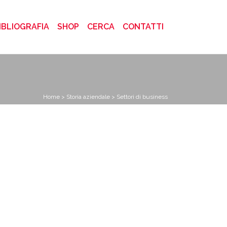
)
IBLIOGRAFIA
SHOP
CERCA
CONTATTI
Home
>
Storia aziendale
> Settori di business