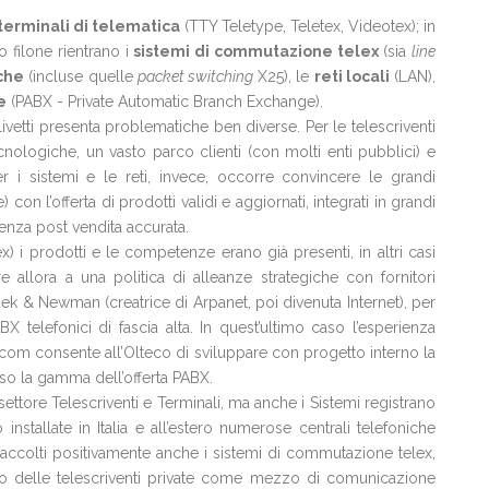
terminali di telematica
(TTY Teletype, Teletex, Videotex); in
 filone rientrano i
sistemi di commutazione telex
(sia
line
iche
(incluse quelle
packet switching
X25), le
reti locali
(LAN),
e
(PABX - Private Automatic Branch Exchange).
l’Olivetti presenta problematiche ben diverse. Per le telescriventi
ologiche, un vasto parco clienti (con molti enti pubblici) e
 i sistemi e le reti, invece, occorre convincere le grandi
on l’offerta di prodotti validi e aggiornati, integrati in grandi
enza post vendita accurata.
x) i prodotti e le competenze erano già presenti, in altri casi
rre allora a una politica di alleanze strategiche con fornitori
ek & Newman (creatrice di Arpanet, poi divenuta Internet), per
BX telefonici di fascia alta. In quest’ultimo caso l’esperienza
com consente all’Olteco di sviluppare con progetto interno la
so la gamma dell’offerta PABX.
ettore Telescriventi e Terminali, ma anche i Sistemi registrano
installate in Italia e all’estero numerose centrali telefoniche
accolti positivamente anche i sistemi di commutazione telex,
fuso delle telescriventi private come mezzo di comunicazione