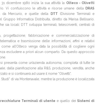
l 31 dicembre 1980 inizia la sua attività la
Olteco - Olivetti
urio. Vi confluiscono le attività e risorse umane della
DRAS
tta da Mercurio, e quelle della
DTT
(Divisione Terminali e
 Gruppo Informatica Distribuita, diretto da Marisa Bellisario.
e sia locali; DTT sviluppa terminali, telescriventi, centrali di
a, progettazione, fabbricazione e commercializzazione di
lematica e trasmissione delle informazioni, affini e relativi
e come all’Olteco venga data la possibilità di cogliere ogni
enza escludere a priori alcun comparto. Da questo approccio
ione.
a si presenta come un’azienda autonoma, completa di tutte le
ale, dalla pianificazione alla R&S, produzione, vendita, anche
zato e si continuerà ad usare il nome “Olivetti”.
o Studi” di via Montenavale, mentre la produzione è localizzata
recchiature Terminali di utente
e quello dei
Sistemi di