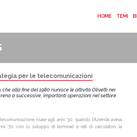
(CURRENT
HOME
TEMI
B
S
ategia per le telecomunicazioni
he alla fine del 1980 riunisce le attività Olivetti nei
rreno a successive, importanti operazioni nel settore
 telecomunicazione risale agli anni ’30, quando l’Azienda aveva
anni ’70, con lo sviluppo di terminali e reti di calcolatori, la