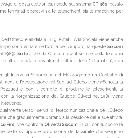
kage di posta elettronica: risiede sul sistema
CT 382
, basato
e terminali operativi sia le telescriventi sia le macchine per
dell’Olteco è affidata a Luigi Pistelli. Alla Società viene anche
ttempo sono entrate nell’orbita del Gruppo; tra queste
Sixcom
dal 1989)
Sixtel
, che da Olteco rileva il settore della telefonia
 e altre società operanti nel settore della “telematica”, con
er gli Interventi Straordinari nel Mezzogiorno un Contratto di
imenti e l’occupazione nel Sud, ad Olteco viene affiancata la
Pozzuoli e con il compito di produrre le telescriventi; la
con la riorganizzazione del Gruppo Olivetti nel 1989 viene
 Networks).
gradualmente verso i servizi di telecomunicazione e per l’Olteco
tarie che gradualmente portano alla cessione delle sue attività.
co Fin
), che controlla
Olivetti Sixcom
, in cui confluiscono le
usione dello sviluppo e produzione dei facsimile che vengono