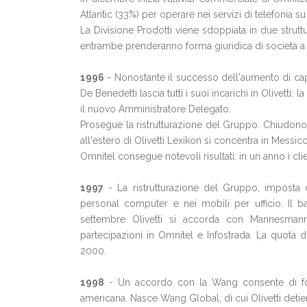
Atlantic (33%) per operare nei servizi di telefonia su 
La Divisione Prodotti viene sdoppiata in due struttu
entrambe prenderanno forma giuridica di società a 
1996
- Nonostante il successo dell'aumento di capita
De Benedetti lascia tutti i suoi incarichi in Olivett
il nuovo Amministratore Delegato.
Prosegue la ristrutturazione del Gruppo. Chiudono 
all'estero di Olivetti Lexikon si concentra in Messico
Omnitel consegue notevoli risultati: in un anno i cl
1997
- La ristrutturazione del Gruppo, imposta da
personal computer e nei mobili per ufficio. Il b
settembre Olivetti si accorda con Mannesman
partecipazioni in Omnitel e Infostrada. La quota
2000.
1998
- Un accordo con la Wang consente di fond
americana. Nasce Wang Global, di cui Olivetti detie