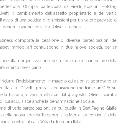
erfeziona, Olimpia, partecipata da Pirelli, Edizioni Holding,
vetti. Il cambiamento dell'assetto proprietario e dei vertici
'avvio di una politica di dismissioni per un valore previsto di
la denominazione sociale in Olivetti Tecnost.
usiness comporta la cessione di diverse partecipazioni del
i asset immobiliari confluiscono in due nuove società, per un
uce alla riorganizzazione della società e in particolare della
stabilimento messicano.
a e ridurre l'indebitamento, in maggio gli azionisti approvano un
Italia in Olivetti, previa l'acquisizione mediante un'OPA sul
ella fusione, divenuta efficace dal 4 agosto, Olivetti cambia
 di cui acquisisce anche la denominazione sociale.
e di varie partecipazioni, tra cui quella in Seat Pagine Gialle,
no nella nuova società Telecom Italia Media. La continuità della
società controllata al 100% da Telecom Italia.