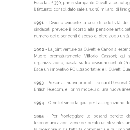
Esce la JP 350, prima stampante Olivetti a tecnolo
Il fatturato consolidato sale a 9.036 miliardi di lire; 
1991
- Diviene evidente la crisi di redditività d
sindacati prevede il ricorso alla pensione anticipat
numero dei dipendenti è sceso di oltre 7.000 unità.
1992
- La joint venture tra Olivetti e Canon si esten
Muore prematuramente Vittorio Cassoni; gli 
organizzazione, basata su tre divisioni centrali (Pr
Esce un innovativo PC ultraportatile: è l'"Olivetti Qu
1993
- Presentati nuovi prodotti, tra cui il Person
British Telecom, e i primi modelli di una nuova linea 
1994
- Omnitel vince la gara per l'assegnazione de
1995
- Per fronteggiare le pesanti perdite de
telecomunicazioni viene deliberato un rilevante aum
In dicembre inizia l'attività commerciale di Omnitel.