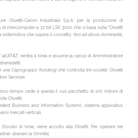
re Olivetti-Canon Industriale S.p.A. per la produzione di
a di minicomputer a 32 bit LSX 3000 che si basa sulla "Olivetti
 sistemistica che supera il concetto, fino ad allora dominante,
" all'AT&T, rientra a Ivrea e assume la carica di Amministratore
ebenedetti.
 una Capogruppo (holding) che controlla tre società: Olivetti
tion Services.
tesso tempo cede a questa il suo pacchetto di 100 milioni di
sta Olivetti.
grated Business and Information System), sistema applicativo
rsi mercati verticali.
a Diocesi di Ivrea, viene accolto alla Olivetti. Per operare nei
artner stranieri la Omnitel.