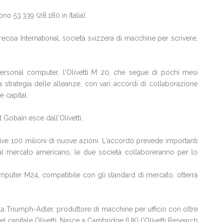
sono 53.339 (28.180 in Italia).
ecisa International, società svizzera di macchine per scrivere,
ersonal computer, l'Olivetti M 20, che segue di pochi mesi
a strategia delle alleanze, con vari accordi di collaborazione
 capital.
t Gobain esce dall'Olivetti.
crive 100 milioni di nuove azioni. L'accordo prevede importanti
e al mercato americano; le due società collaboreranno per lo
omputer M24, compatibile con gli standard di mercato; otterrà
ella Triumph-Adler, produttore di macchine per ufficio con oltre
l capitale Olivetti. Nasce a Cambridge (UK) l'Olivetti Research