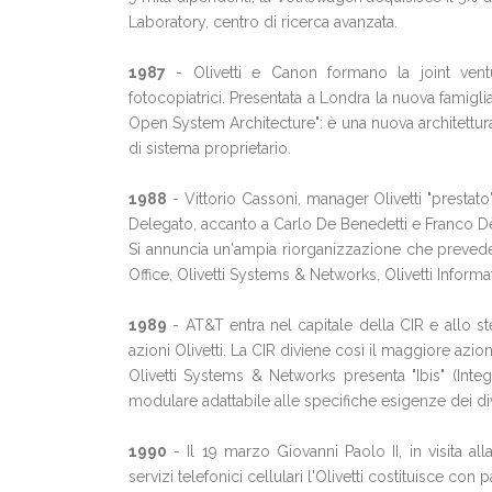
Laboratory, centro di ricerca avanzata.
1987
- Olivetti e Canon formano la joint ventu
fotocopiatrici. Presentata a Londra la nuova famigli
Open System Architecture": è una nuova architettura
di sistema proprietario.
1988
- Vittorio Cassoni, manager Olivetti "prestato
Delegato, accanto a Carlo De Benedetti e Franco D
Si annuncia un'ampia riorganizzazione che prevede
Office, Olivetti Systems & Networks, Olivetti Informa
1989
- AT&T entra nel capitale della CIR e allo s
azioni Olivetti. La CIR diviene così il maggiore azioni
Olivetti Systems & Networks presenta "Ibis" (Inte
modulare adattabile alle specifiche esigenze dei dive
1990
- Il 19 marzo Giovanni Paolo II, in visita all
servizi telefonici cellulari l'Olivetti costituisce con p