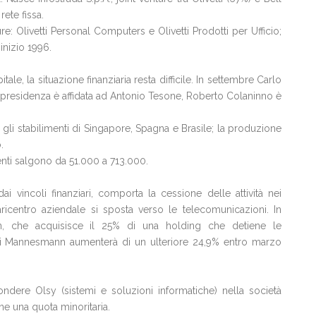
rete fissa.
re: Olivetti Personal Computers e Olivetti Prodotti per Ufficio;
inizio 1996.
le, la situazione finanziaria resta difficile. In settembre Carlo
i; la presidenza è affidata ad Antonio Tesone, Roberto Colaninno è
gli stabilimenti di Singapore, Spagna e Brasile; la produzione
.
ienti salgono da 51.000 a 713.000.
i vincoli finanziari, comporta la cessione delle attività nei
aricentro aziendale si sposta verso le telecomunicazioni. In
n, che acquisisce il 25% di una holding che detiene le
 di Mannesmann aumenterà di un ulteriore 24,9% entro marzo
ere Olsy (sistemi e soluzioni informatiche) nella società
ne una quota minoritaria.