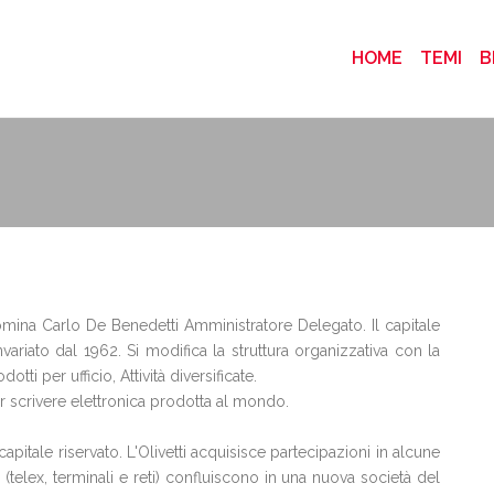
(CURRENT
HOME
TEMI
B
omina Carlo De Benedetti Amministratore Delegato. Il capitale
variato dal 1962. Si modifica la struttura organizzativa con la
otti per ufficio, Attività diversificate.
r scrivere elettronica prodotta al mondo.
pitale riservato. L'Olivetti acquisisce partecipazioni in alcune
(telex, terminali e reti) confluiscono in una nuova società del