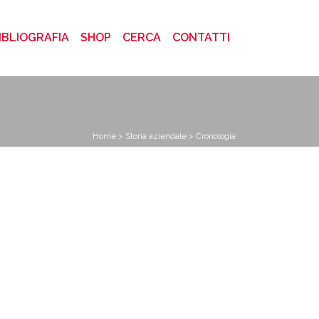
)
IBLIOGRAFIA
SHOP
CERCA
CONTATTI
Home
>
Storia aziendale
> Cronologia