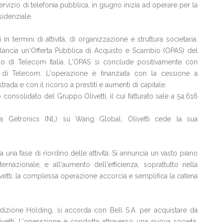
servizio di telefonia pubblica, in giugno inizia ad operare per la
sidenziale.
in termini di attività, di organizzazione e struttura societaria.
ti lancia un'Offerta Pubblica di Acquisto e Scambio (OPAS) del
ollo di Telecom Italia. L'OPAS si conclude positivamente con
o di Telecom. L'operazione è finanziata con la cessione a
ada e con il ricorso a prestiti e aumenti di capitale.
 consolidato del Gruppo Olivetti, il cui fatturato sale a 54.616
da Getronics (NL) su Wang Global, Olivetti cede la sua
ia una fase di riordino delle attività. Si annuncia un vasto piano
ternazionale, e all'aumento dell'efficienza, soprattutto nella
ivetti; la complessa operazione accorcia e semplifica la catena
 Edizione Holding, si accorda con Bell S.A. per acquistare da
livetti. L'operazione è condotta attraverso una nuova società,