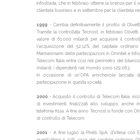
Infostrada, che in febbraio ottiene la licenza per il 
clientela business e in settembre per la clientela re
1999
- Cambia definitivamente il profilo di Olivetti 
Tramite la controllata Tecnost, in febbraio Olivet
valore di 61.000 miliardi per acquisire il contr
l'acquisizione del 52,12% del capitale ordinari
Mannesmann delle partecipazioni in Omnitel e Infostr
Telecom Italia entra così nel perimetro del bilancio
miliardi; i dipendenti nel mondo sono 129.063.
In occasione di un'OPA amichevole lanciata 
partecipazione in questa società.
2000
- Acquisito il controllo di Telecom Italia, iniz
di investimenti finalizzati allo sviluppo, anche in
telefonia fissa. A fine anno Tecnost si fonde con Ol
di controllo di Telecom.
2001
- A fine luglio la Pirelli SpA, d'intesa con
quest'ultima il 23% circa del capitale ordinario O