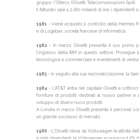
gruppo: l'Olteco (Olivetti Telecomunicazioni SpA).
Il fatturato sale a 2.180 miliardi di lire; i dipendenti 
1981
- Viene acquisito il controllo della Hermes Pr
e di Logabax, società francese di informatica.
1982
- In marzo Olivetti presenta il suo primo p
l'ingresso della IBM in questo settore. Prosegue l
tecnologica e commerciale e investimenti di venture
1983
- In seguito alla sua nazionalizzazione, la Sain
1984
- L'AT&T entra nel capitale Olivetti e sottos
forniture di prodotti destinati al nuovo partner 
sviluppo di diversi nuovi prodotti.
A Londra in marzo Olivetti presenta il personal c
un grande successo di mercato.
1986
- L'Olivetti rileva da Volkswagen le attività d
9 mila dipendenti; la Volkswagen acquisisce il 5% de