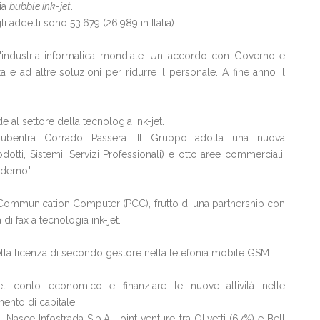
gia
bubble ink-jet
.
gli addetti sono 53.679 (26.989 in Italia).
ell'industria informatica mondiale. Un accordo con Governo e
a e ad altre soluzioni per ridurre il personale. A fine anno il
de al settore della tecnologia ink-jet.
subentra Corrado Passera. Il Gruppo adotta una nuova
odotti, Sistemi, Servizi Professionali) e otto aree commerciali.
aderno".
al Communication Computer (PCC), frutto di una partnership con
di fax a tecnologia ink-jet.
lla licenza di secondo gestore nella telefonia mobile GSM.
l conto economico e finanziare le nuove attività nelle
ento di capitale.
 Nasce Infostrada S.p.A., joint venture tra Olivetti (67%) e Bell