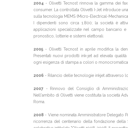
2004
- Olivetti Tecnost rinnova la gamma dei fax 
consumer. La controllata Olivetti I-Jet introduce una
sulla tecnologia MEMS (Micro-Electrical-Mechanica
I dipendenti sono circa 1.800; la società è attiv
applicazioni specializzate nel campo bancario e r
pronostico, lotterie e sistemi elettorali.
2005
- Olivetti Tecnost in aprile modifica la den
Presentati nuovi prodotti ink-jet ad elevata qual
ogni esigenza di stampa a colori o monocromatica,
2006
- Rilancio delle tecnologie inkjet attraverso 
2007
- Rinnovo del Consiglio di Amministrazio
Nell'ambito di Olivetti viene costituita la società 
Roma.
2008
- Viene nominata Amministratore Delegato Patr
ricorrenza del centenario della fondazione della 