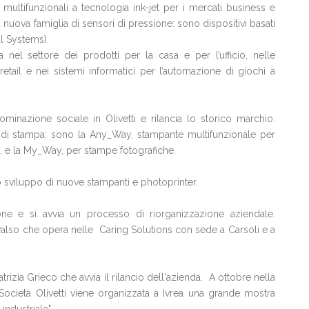
multifunzionali a tecnologia ink-jet per i mercati business e
 nuova famiglia di sensori di pressione: sono dispositivi basati
l Systems).
a nel settore dei prodotti per la casa e per l’ufficio, nelle
etail e nei sistemi informatici per l’automazione di giochi a
ominazione sociale in Olivetti e rilancia lo storico marchio.
ità di stampa: sono la Any_Way, stampante multifunzionale per
 e la My_Way, per stampe fotografiche.
lo sviluppo di nuove stampanti e photoprinter.
ne e si avvia un processo di riorganizzazione aziendale.
Advalso che opera nelle Caring Solutions con sede a Carsoli e a
izia Grieco che avvia il rilancio dell'azienda. A ottobre nella
Società Olivetti viene organizzata a Ivrea una grande mostra