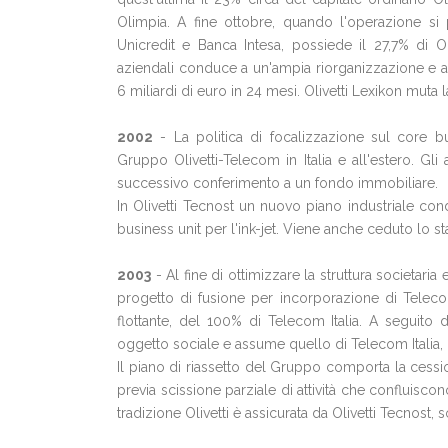
Olimpia. A fine ottobre, quando l'operazione si p
Unicredit e Banca Intesa, possiede il 27,7% di Oli
aziendali conduce a un'ampia riorganizzazione e all
6 miliardi di euro in 24 mesi. Olivetti Lexikon muta 
2002
- La politica di focalizzazione sul core b
Gruppo Olivetti-Telecom in Italia e all'estero. Gl
successivo conferimento a un fondo immobiliare.
In Olivetti Tecnost un nuovo piano industriale cond
business unit per l'ink-jet. Viene anche ceduto lo 
2003
- Al fine di ottimizzare la struttura societari
progetto di fusione per incorporazione di Telecom 
flottante, del 100% di Telecom Italia. A seguito d
oggetto sociale e assume quello di Telecom Italia,
Il piano di riassetto del Gruppo comporta la cession
previa scissione parziale di attività che confluisco
tradizione Olivetti è assicurata da Olivetti Tecnost, 