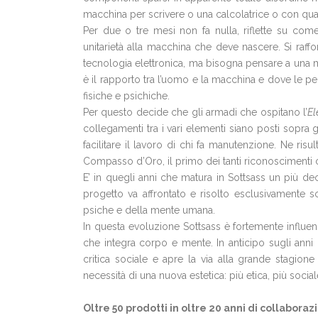
macchina per scrivere o una calcolatrice o con qual
Per due o tre mesi non fa nulla, riflette su come
unitarietà alla macchina che deve nascere. Si raffor
tecnologia elettronica, ma bisogna pensare a una m
è il rapporto tra l’uomo e la macchina e dove le 
fisiche e psichiche.
Per questo decide che gli armadi che ospitano l’
El
collegamenti tra i vari elementi siano posti sopra
facilitare il lavoro di chi fa manutenzione. Ne ri
Compasso d’Oro, il primo dei tanti riconoscimenti ch
E’ in quegli anni che matura in Sottsass un più d
progetto va affrontato e risolto esclusivamente s
psiche e della mente umana.
In questa evoluzione Sottsass è fortemente influen
che integra corpo e mente. In anticipo sugli anni
critica sociale e apre la via alla grande stagion
necessità di una nuova estetica: più etica, più sociale
Oltre 50 prodotti in oltre 20 anni di collaboraz