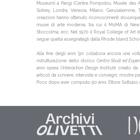
Museum) a Parigi (Centre Pompidou, Musée des Art
Sidney, Londra, Venezia, Milano, Gerusalemme, To
creazioni hanno ottenuto riconoscimenti dovunque
musei di arte moderna, tra cui il MoMA di New 
Stoccolma, ecc. Nel 1970 il Royal College of Art d
segue quella assegnatagli dalla Rhode Island School 
Alla fine degli anni ’90 collabora ancora una volta
ristrutturazione dello storico
Centro Studi ed Esper
anni opera l’
Interaction Design Institute
creato da O
articoli da scrivere, interviste e convegni, mostre pe
Poco dopo aver compiuto 90 anni, Ettore Sottsass m