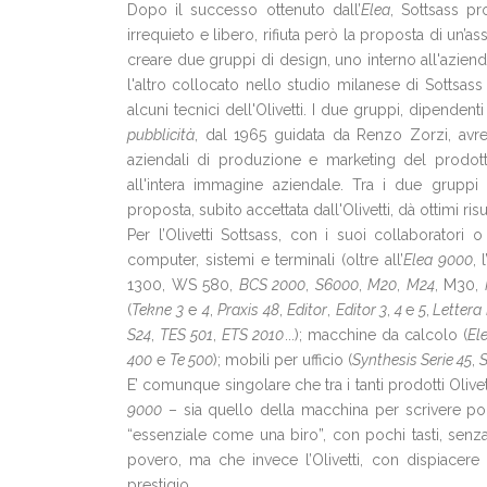
Dopo il successo ottenuto dall’
Elea
, Sottsass pr
irrequieto e libero, rifiuta però la proposta di un
creare due gruppi di design, uno interno all'azien
l'altro collocato nello studio milanese di Sottsa
alcuni tecnici dell'Olivetti. I due gruppi, dipendenti
pubblicità
, dal 1965 guidata da Renzo Zorzi, avre
aziendali di produzione e marketing del prodott
all'intera immagine aziendale. Tra i due gruppi 
proposta, subito accettata dall'Olivetti, dà ottimi risu
Per l’Olivetti Sottsass, con i suoi collaboratori o
computer, sistemi e terminali (oltre all’
Elea 9000
, l
1300, WS 580,
BCS 2000
,
S6000
,
M20
,
M24
, M30,
(
Tekne 3
e
4
,
Praxis 48
,
Editor
,
Editor 3
,
4
e
5
,
Lettera
S24
,
TES 501
,
ETS 2010
...); macchine da calcolo (
El
400
e
Te 500
); mobili per ufficio (
Synthesis Serie 45
,
S
E’ comunque singolare che tra i tanti prodotti Olivet
9000
– sia quello della macchina per scrivere por
“essenziale come una biro”, con pochi tasti, senza
povero, ma che invece l’Olivetti, con dispiacere 
prestigio.