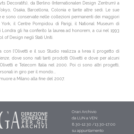
s Decoratifs), da Berlino (Internationalen Design Zentrum) a
kyo, Osaka, Barcellona, Colonia e tante altre sedi. Le sue
 e sono conservate nelle collezioni permanenti dei maggiori
York, il Centre Pompidou di Parigi, il National Museum di
i Londra gli ha conferito la laurea ad honorem, a cui nel 1993
of Design negli Stati Uniti.
 con l’Olivetti e il suo Studio realizza a Ivrea il progetto di
ienze
, dove sono nati tanti prodotti Olivetti e dove per alcuni
livetti e Telecom Italia nel 2000. Poi ci sono altri progetti,
rsonali in giro per il mondo...
uore a Milano alla fine del 2007.
Orari Archivio
da LUN a VEN:
8.30-12.30 /13.30-17.00
su appuntamento