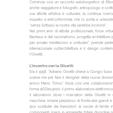
Comincia così un racconto autobiografico di Ettore S
anche viaggiatore e fotografo, antropologo e scritto
sua attività artistica e culturale, la continua ri
inquieto e anticonformista che lo porta a un’esiste
“senza Sottsass la nostra vita sarebbe incolore”.
Nei primi anni di attività professionale, forse influ
Bauhaus e del razionalismo; progetta architetture pr
per private meditazioni e solitudini”; prende parte
internazionale sull’architettura e il design cont
l'Olivetti...
L’incontro con la Olivetti
Era il 1958: “Adriano Olivetti chiese a Giorgio Soavi
scelse me per fare il designer della nuova division
amico Mario Tchou”. Inizia così una collaborazion
forma all’
Elea 9000
, il primo elaboratore elettronico
il laboratorio dove i ricercatori della Olivetti 
macchina: rimane perplesso di fronte alle grandi e p
(poi sostituite dai transistor), ai nuclei di ferrite 
componenti sparsi in apparente totale disordine ne