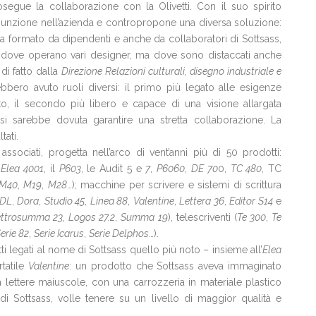
osegue la collaborazione con la Olivetti. Con il suo spirito
’assunzione nell’azienda e contropropone una diversa soluzione:
da formato da dipendenti e anche da collaboratori di Sottsass,
ss dove operano vari designer, ma dove sono distaccati anche
 di fatto dalla
Direzione Relazioni culturali, disegno industriale e
bbero avuto ruoli diversi: il primo più legato alle esigenze
o, il secondo più libero e capace di una visione allargata
si sarebbe dovuta garantire una stretta collaborazione. La
ltati.
 associati, progetta nell’arco di vent’anni più di 50 prodotti:
’
Elea 4001
, il
P603
, le Audit 5 e
7
,
P6060
,
DE 70
0,
TC 48
0
, TC
M40
,
M19
,
M28
…); macchine per scrivere e sistemi di scrittura
 DL
,
Dora
,
Studio 45
,
Linea 88
,
Valentine
,
Lettera 36
,
Editor S14
e
ettrosumma 23
,
Logos 27.2
,
Summa 19
), telescriventi (
Te 300
,
Te
erie 82
,
Serie Icarus
,
Serie Delphos
…).
ti legati al nome di Sottsass quello più noto – insieme all’
Elea
tatile
Valentine
: un prodotto che Sottsass aveva immaginato
 lettere maiuscole, con una carrozzeria in materiale plastico
di Sottsass, volle tenere su un livello di maggior qualità e