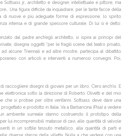
ottsass jr., architetto e designer, intellettuale e pittore, ma
re… Una figura difficile da inquadrare, per le tante facce della
cerca di nuove e più adeguate forme di espressione, lo spirito
nza intensa e di grande spessore culturale. Di lui si è detto:
enzato dal padre anch’egli architetto, si ispira ai principi del
ivate, disegna oggetti “per le fragili scene del teatro privato,
 ad alcune Triennali e ad altre mostre, partecipa al dibattito
emporaneo con articoli e interventi a numerosi convegni. Poi,
 di raccogliere disegni di giovani per un libro. C’ero anch’io. E
e elettronica sotto la direzione di Roberto Olivetti e del mio
e che si protrae per oltre vent’anni. Sottsass deve dare una
 progettato e prodotto in Italia. Va a Barbaricina (Pisa) a vedere
in un ambiente surreale stanno costruendo il prototipo della
er lui incomprensibili matasse di cavi, alle quantità di valvole
inseriti in un sottile tessuto metallico, alla quantità di parti e
lle diverse stanze della villetta. Nulla a che vedere con una