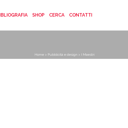
)
IBLIOGRAFIA
SHOP
CERCA
CONTATTI
Home
>
Pubblicità e design
> I Maestri