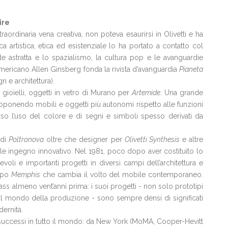
ire
raordinaria vena creativa, non poteva esaurirsi in Olivetti e ha
rca artistica, etica ed esistenziale lo ha portato a contatto col
te astratta e lo spazialismo, la cultura pop e le avanguardie
americano Allen Ginsberg fonda la rivista d’avanguardia
Pianeta
n e architettura).
gioielli, oggetti in vetro di Murano per
Artemide
. Una grande
proponendo mobili e oggetti più autonomi rispetto alle funzioni
verso l’uso del colore e di segni e simboli spesso derivati da
 di
Poltronova
oltre che designer per
Olivetti Synthesis
e altre
bile ingegno innovativo. Nel 1981, poco dopo aver costituito lo
oli e importanti progetti in diversi campi dell’architettura e
uppo
Memphis
che cambia il volto del mobile contemporaneo.
sass almeno vent’anni prima: i suoi progetti - non solo prototipi
 al mondo della produzione - sono sempre densi di significati
ernità.
successi in tutto il mondo: da New York (MoMA, Cooper-Hevitt