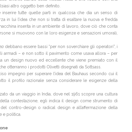
siasi altro oggetto ben definito.
 inserire tutte quelle parti in qualcosa che dia un senso di
za in lui l’idea che non si tratta di esaltare la nuova e fredda
acchina inserita in un ambiente di lavoro, dove ciò che conta
persone si muovono con le loro esigenze e sensazioni umorali,
ea
debbano essere bassi “per non soverchiare gli operatori”, i
 gli armadi – e non sotto il pavimento come usava allora – per
sulta un design nuovo ed eccellente che viene premiato con il
e otterranno i prodotti Olivetti disegnati da Sottsass.
eciso impegno per superare l’idea del Bauhaus secondo cui il
otto il profilo razionale senza considerare le esigenze della
zato da un viaggio in India, dove nel 1961 scopre una cultura
 della contestazione, egli indica il design come strumento di
e del contro-design o radical design e all’affermazione della
 e politica.
ione