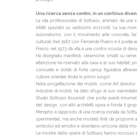
Una ricerca senza confini, in un continuo diven
La vita professionale di Sottsass, animato da una st
infatti spaziato su vastissimi orizzonti. La sua rice
razionalismo, con il movimento arte concreta, l’ar
culturali (nel 1967 con Fernanda Pivano e il poeta 
Fresco
; nel 1973 dà vita a una contro-scuola di desig
Ha disegnato manifesti, ceramiche, smalti su rame, 
attenzione ha riservato alla casa e al suo habitat, 
consuete e dotati di forte carica figurativa attra
culture orientali (India in primo luogo).
Nella progettazione dei mobili, come Art director
industrie di mobili, ha dato sfogo al suo inarresta
Studio Sottsass Associati
che porta avanti innumerev
del design, con altri architetti ispira e fonda il gr
Memphis
è l’approdo di una ricerca iniziata da Sott
sperimentali, ma anche modelli finiti da proporre
simbolici ed emotivi e diventano un’icona della mod
Le mostre delle opere di Sottsass hanno riscosso 