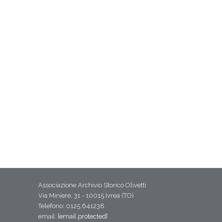
Associazione Archivio Storico Olivetti
Via Miniere, 31 - 10015 Ivrea (TO)
Telefono: 0125 641238
email:
[email protected]