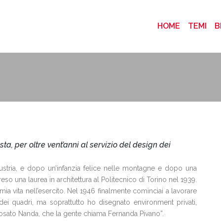
(CURRENT
HOME
TEMI
B
ta, per oltre vent’anni al servizio del design dei
Austria, e dopo un’infanzia felice nelle montagne e dopo una
so una laurea in architettura al Politecnico di Torino nel 1939.
mia vita nell’esercito. Nel 1946 finalmente cominciai a lavorare
 dei quadri, ma soprattutto ho disegnato environment privati,
sposato Nanda, che la gente chiama Fernanda Pivano”.