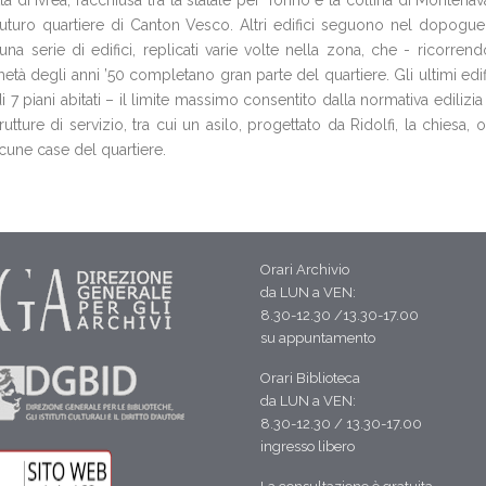
à di Ivrea, racchiusa tra la statale per Torino e la collina di Montena
l futuro quartiere di Canton Vesco. Altri edifici seguono nel dopoguer
una serie di edifici, replicati varie volte nella zona, che - ricorren
degli anni ’50 completano gran parte del quartiere. Gli ultimi edifici
iani abitati – il limite massimo consentito dalla normativa edilizia 
tture di servizio, tra cui un asilo, progettato da Ridolfi, la chiesa, 
cune case del quartiere.
Orari Archivio
da LUN a VEN:
8.30-12.30 /13.30-17.00
su appuntamento
Orari Biblioteca
da LUN a VEN:
8.30-12.30 / 13.30-17.00
ingresso libero