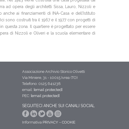
vale, nel 1943 viene costruita una casa progettata da
ra ad opera degli architetti Sissa, Lauro, Nizzoli e
do anche ai finanziamenti di INA-Casa e dell’Istituto
 sono costruiti tra il 1967 e il 1977 con progetti di
in questa zona. Il quartiere è progettato per essere
opera di Nizzoli e Oliveri e la scuola elementare di
Associazione Archivio Storico Olivetti
Via Miniere, 31 - 10015 Ivrea (TO)
Telefono: 0125 641238
email:
[email protected]
PEC:
[email protected]
SEGUITECI ANCHE SUI CANALI SOCIAL
Informativa
PRIVACY
–
COOKIE