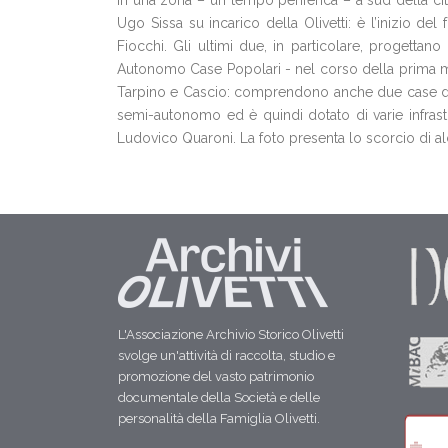
In una zona – un tempo periferica – a sud della citt
Ugo Sissa su incarico della Olivetti: è l’inizio de
Fiocchi. Gli ultimi due, in particolare, progettano 
Autonomo Case Popolari - nel corso della prima metà 
Tarpino e Cascio: comprendono anche due case di 7 p
semi-autonomo ed è quindi dotato di varie infrastru
Ludovico Quaroni. La foto presenta lo scorcio di al
L'Associazione Archivio Storico Olivetti
svolge un'attività di raccolta, studio e
promozione del vasto patrimonio
documentale della Società e delle
personalità della Famiglia Olivetti.