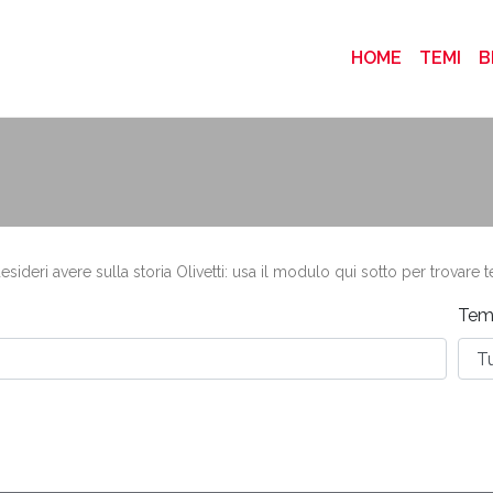
(CURRENT
HOME
TEMI
B
ideri avere sulla storia Olivetti: usa il modulo qui sotto per trovare t
Tem