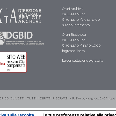
Orari Archivio
da LUN a VEN:
8.30-12.30 /13.30-17.00
su appuntamento
Orari Biblioteca
da LUN a VEN:
8.30-12.30 / 13.30-17.00
ingresso libero
La consultazione è gratuita
CO OLIVETTI, TUTTI I DIRITTI RISERVATI - P. IVA 07557530016/CF 9302
iva sulla raccolta
Le tue preferenze relative alla priva