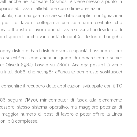
etti anche nel software. Cosmos IV viene messo a punto in
pare stabilizzato, affidabile e con ottime prestazioni.
odularità, con una gamma che va dalle semplici configurazioni
osti di lavoro collegati a una sola unità centrale, che
ale. Il posto di lavoro può utilizzare diversi tipi di video e di
 disponibili anche varie unità di input (es. lettori di badge) e
ppy disk e di hard disk di diversa capacità. Possono essere
cnico-scientifico; sono anche in grado di operare come server
r Olivetti (1982), basato su Z8001. Analoga possibilità viene
su Intel 8086, che nel 1984 affianca (e ben presto sostituisce)
r consentire il recupero delle applicazioni sviluppate con il TC
986 seguirà l'
M70
), minicomputer di fascia alta pienamente
cessore, stesso sistema operativo, ma maggiore potenza di
maggior numero di posti di lavoro e poter offrire la Linea
zioni più complesse.