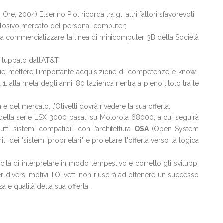
Ore, 2004) Elserino Piol ricorda tra gli altri fattori sfavorevoli:
splosivo mercato del personal computer;
i a commercializzare la linea di minicomputer 3B della Società
viluppato dall’AT&T.
que mettere l’importante acquisizione di competenze e know-
1: alla metà degli anni ’80 l’azienda rientra a pieno titolo tra le
e del mercato, l’Olivetti dovrà rivedere la sua offerta.
i della serie LSX 3000 basati su Motorola 68000, a cui seguirà
tutti sistemi compatibili con l’architettura
OSA
(Open System
iti dei "sistemi proprietari" e proiettare l'offerta verso la logica
ità di interpretare in modo tempestivo e corretto gli sviluppi
 diversi motivi, l’Olivetti non riuscirà ad ottenere un successo
 e qualità della sua offerta.