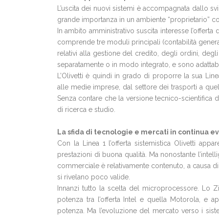
L’uscita dei nuovi sistemi è accompagnata dallo sv
grande importanza in un ambiente “proprietario” co
In ambito amministrativo suscita interesse l’offerta 
comprende tre moduli principali (contabilità genera
relativi alla gestione del credito, degli ordini, deg
separatamente o in modo integrato, e sono adattabili
L’Olivetti è quindi in grado di proporre la sua Lin
alle medie imprese, dal settore dei trasporti a quell
Senza contare che la versione tecnico-scientifica d
di ricerca e studio.
La sfida di tecnologie e mercati in continua e
Con la Linea 1 l’offerta sistemistica Olivetti appa
prestazioni di buona qualità. Ma nonostante l’intelli
commerciale è relativamente contenuto, a causa di 
si rivelano poco valide.
Innanzi tutto la scelta del microprocessore. Lo
potenza tra l’offerta Intel e quella Motorola, e
potenza. Ma l’evoluzione del mercato verso i siste