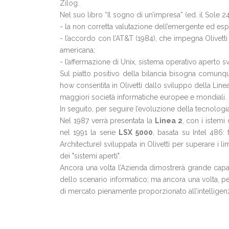
Zilog.
Nel suo libro “Il sogno di un’impresa” (ed. il Sole 24 
- la non corretta valutazione dell’emergente ed e
- l’accordo con l’AT&T (1984), che impegna Olivett
americana;
- l’affermazione di Unix, sistema operativo aperto s
Sul piatto positivo della bilancia bisogna comun
how consentita in Olivetti dallo sviluppo della Linea 
maggiori società informatiche europee e mondiali.
In seguito, per seguire l’evoluzione della tecnologia 
Nel 1987 verrà presentata la
Linea 2
, con i istem
nel 1991 la serie
LSX
5000
, basata su Intel 486: 
Architecture) sviluppata in Olivetti per superare i lim
dei "sistemi aperti".
Ancora una volta l’Azienda dimostrerà grande capac
dello scenario informatico; ma ancora una volta, per
di mercato pienamente proporzionato all’intelligenza