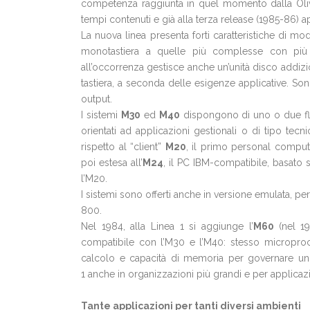
competenza raggiunta in quel momento dalla Oliv
tempi contenuti e già alla terza release (1985-86) ap
La nuova linea presenta forti caratteristiche di m
monotastiera a quelle più complesse con più p
all’occorrenza gestisce anche un’unità disco addizion
tastiera, a seconda delle esigenze applicative. Sono
output.
I sistemi
M30
ed
M40
dispongono di uno o due flo
orientati ad applicazioni gestionali o di tipo te
rispetto al “client”
M20
, il primo personal compute
poi estesa all’
M24
, il PC IBM-compatibile, basato 
l’M20.
I sistemi sono offerti anche in versione emulata, pe
800.
Nel 1984, alla Linea 1 si aggiunge l’
M60
(nel 1
compatibile con l’M30 e l’M40: stesso micropro
calcolo e capacità di memoria per governare un 
1 anche in organizzazioni più grandi e per applica
Tante applicazioni per tanti diversi ambienti