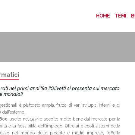
(CURRENT
HOME
TEMI
B
rmatici
ati nei primi anni '80 l'Olivetti si presenta sul mercato
e mondiali
 gestionali è piuttosto ampia, frutto di vari sviluppi interni e di
dall’esterno.
800
, uscito nel 1974 e accolto molto bene dal mercato per la
rità e la flessibilità dell’impiego. Oltre ai piccoli sistemi della
esso nel mondo delle piccole e medie imprese, l’offerta