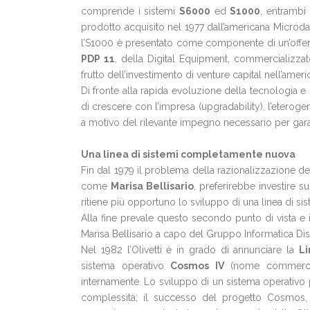
comprende i sistemi
S6000
ed
S1000
, entrambi 
prodotto acquisito nel 1977 dall’americana Microda
l’S1000 è presentato come componente di un’offer
PDP 11
, della Digital Equipment, commercializz
frutto dell’investimento di venture capital nell’ameri
Di fronte alla rapida evoluzione della tecnologia e 
di crescere con l’impresa (upgradability), l’eterogen
a motivo del rilevante impegno necessario per garant
Una linea di sistemi completamente nuova
Fin dal 1979 il problema della razionalizzazione dell
come
Marisa Bellisario
, preferirebbe investire s
ritiene più opportuno lo sviluppo di una linea di 
Alla fine prevale questo secondo punto di vista e i
Marisa Bellisario a capo del Gruppo Informatica Dist
Nel 1982 l’Olivetti è in grado di annunciare la
Li
sistema operativo
Cosmos IV
(nome commerci
internamente. Lo sviluppo di un sistema operativo p
complessità; il successo del progetto Cosmos,