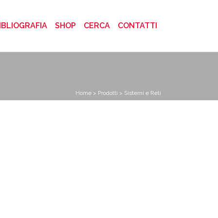
)
IBLIOGRAFIA
SHOP
CERCA
CONTATTI
Home
>
Prodotti
> Sistemi e Reti