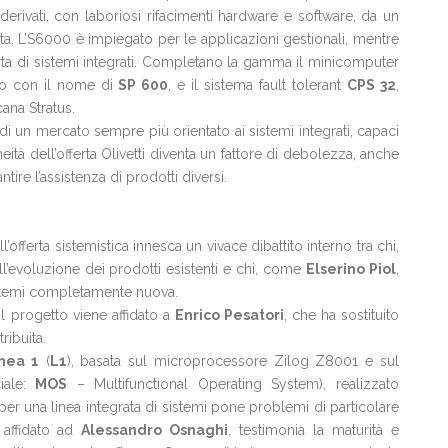
derivati, con laboriosi rifacimenti hardware e software, da un
ta. L’S6000 è impiegato per le applicazioni gestionali, mentre
ta di sistemi integrati. Completano la gamma il minicomputer
ato con il nome di
SP 600
, e il sistema fault tolerant
CPS 32
,
cana Stratus.
di un mercato sempre più orientato ai sistemi integrati, capaci
eità dell’offerta Olivetti diventa un fattore di debolezza, anche
ire l’assistenza di prodotti diversi.
’offerta sistemistica innesca un vivace dibattito interno tra chi,
ull’evoluzione dei prodotti esistenti e chi, come
Elserino Piol
,
sistemi completamente nuova.
l progetto viene affidato a
Enrico Pesatori
, che ha sostituito
ribuita.
nea 1
(
L1
), basata sul microprocessore Zilog Z8001 e sul
ale:
MOS
– Multifunctional Operating System), realizzato
er una linea integrata di sistemi pone problemi di particolare
 affidato ad
Alessandro Osnaghi
, testimonia la maturità e