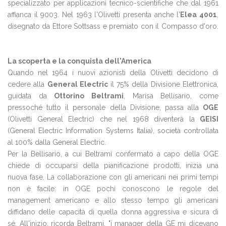
specializzato per applicazioni tecnico-scientifiche che dal 1961
affianca il 9003. Nel 1963 l'Olivetti presenta anche l'
Elea 4001
,
disegnato da Ettore Sottsass e premiato con il Compasso d'oro.
La scoperta e la conquista dell'America
Quando nel 1964 i nuovi azionisti della Olivetti decidono di
cedere alla
General Electric
il 75% della Divisione Elettronica,
guidata da
Ottorino Beltrami
, Marisa Bellisario, come
pressoché tutto il personale della Divisione, passa alla
OGE
(Olivetti General Electric) che nel 1968 diventerà la
GEISI
(General Electric Information Systems Italia), società controllata
al 100% dalla General Electric.
Per la Bellisario, a cui Beltrami confermato a capo della OGE
chiede di occuparsi della pianificazione prodotti, inizia una
nuova fase. La collaborazione con gli americani nei primi tempi
non è facile: in OGE pochi conoscono le regole del
management americano e allo stesso tempo gli americani
diffidano delle capacità di quella donna aggressiva e sicura di
sé. All'inizio, ricorda Beltrami, "i manager della GE mi dicevano