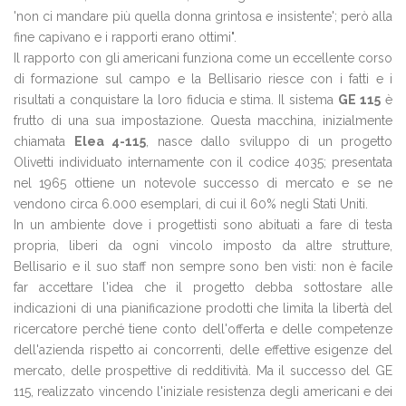
'non ci mandare più quella donna grintosa e insistente'; però alla
fine capivano e i rapporti erano ottimi".
Il rapporto con gli americani funziona come un eccellente corso
di formazione sul campo e la Bellisario riesce con i fatti e i
risultati a conquistare la loro fiducia e stima. Il sistema
GE 115
è
frutto di una sua impostazione. Questa macchina, inizialmente
chiamata
Elea 4-115
, nasce dallo sviluppo di un progetto
Olivetti individuato internamente con il codice 4035; presentata
nel 1965 ottiene un notevole successo di mercato e se ne
vendono circa 6.000 esemplari, di cui il 60% negli Stati Uniti.
In un ambiente dove i progettisti sono abituati a fare di testa
propria, liberi da ogni vincolo imposto da altre strutture,
Bellisario e il suo staff non sempre sono ben visti: non è facile
far accettare l'idea che il progetto debba sottostare alle
indicazioni di una pianificazione prodotti che limita la libertà del
ricercatore perché tiene conto dell'offerta e delle competenze
dell'azienda rispetto ai concorrenti, delle effettive esigenze del
mercato, delle prospettive di redditività. Ma il successo del GE
115, realizzato vincendo l'iniziale resistenza degli americani e dei