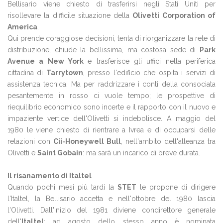
Bellisario viene chiesto di trasferirsi negli Stati Uniti per
risollevare la difficile situazione della
Olivetti Corporation of
America
.
Qui prende coraggiose decisioni, tenta di riorganizzare la rete di
distribuzione, chiude la bellissima, ma costosa sede di
Park
Avenue a New York
e trasferisce gli uffici nella periferica
cittadina di
Tarrytown
, presso l'edificio che ospita i servizi di
assistenza tecnica. Ma per raddrizzare i conti della consociata
pesantemente in rosso ci vuole tempo; le prospettive di
riequilibrio economico sono incerte e il rapporto con il nuovo e
impaziente vertice dell'Olivetti si indebolisce. A maggio del
1980 le viene chiesto di rientrare a Ivrea e di occuparsi delle
relazioni con
Cii-Honeywell Bull
, nell'ambito dell'alleanza tra
Olivetti e
Saint Gobain
: ma sarà un incarico di breve durata.
Il risanamento di Italtel
Quando pochi mesi più tardi la
STET
le propone di dirigere
l'Italtel, la Bellisario accetta e nell'ottobre del 1980 lascia
l'Olivetti. Dall'inizio del 1981 diviene condirettore generale
dell'
Italtel
; ad agosto dello stesso anno è nominata