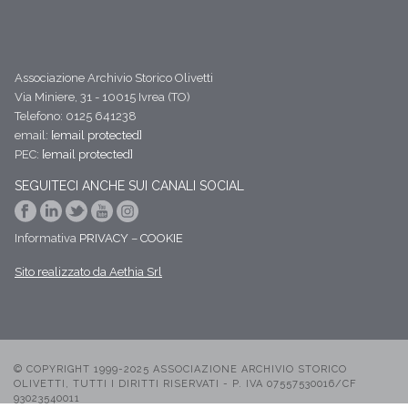
Associazione Archivio Storico Olivetti
Via Miniere, 31 - 10015 Ivrea (TO)
Telefono: 0125 641238
email:
[email protected]
PEC:
[email protected]
SEGUITECI ANCHE SUI CANALI SOCIAL
Informativa
PRIVACY
–
COOKIE
Sito realizzato da Aethia Srl
© COPYRIGHT 1999-2025 ASSOCIAZIONE ARCHIVIO STORICO
OLIVETTI, TUTTI I DIRITTI RISERVATI - P. IVA 07557530016/CF
93023540011