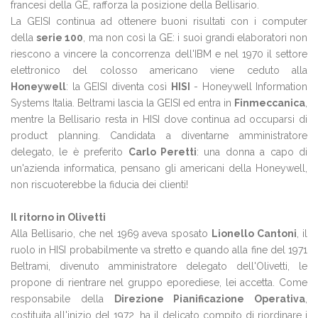
francesi della GE, rafforza la posizione della Bellisario.
La GEISI continua ad ottenere buoni risultati con i computer
della
serie 100
, ma non così la GE: i suoi grandi elaboratori non
riescono a vincere la concorrenza dell'IBM e nel 1970 il settore
elettronico del colosso americano viene ceduto alla
Honeywell
: la GEISI diventa così
HISI
- Honeywell Information
Systems Italia. Beltrami lascia la GEISI ed entra in
Finmeccanica
,
mentre la Bellisario resta in HISI dove continua ad occuparsi di
product planning. Candidata a diventarne amministratore
delegato, le è preferito
Carlo Peretti
: una donna a capo di
un'azienda informatica, pensano gli americani della Honeywell,
non riscuoterebbe la fiducia dei clienti!
Il ritorno in Olivetti
Alla Bellisario, che nel 1969 aveva sposato
Lionello Cantoni
, il
ruolo in HISI probabilmente va stretto e quando alla fine del 1971
Beltrami, divenuto amministratore delegato dell'Olivetti, le
propone di rientrare nel gruppo eporediese, lei accetta. Come
responsabile della
Direzione Pianificazione Operativa
,
costituita all'inizio del 1972, ha il delicato compito di riordinare i