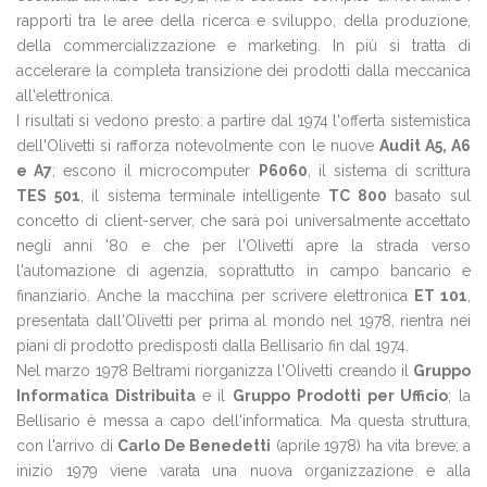
rapporti tra le aree della ricerca e sviluppo, della produzione,
della commercializzazione e marketing. In più si tratta di
accelerare la completa transizione dei prodotti dalla meccanica
all'elettronica.
I risultati si vedono presto: a partire dal 1974 l'offerta sistemistica
dell'Olivetti si rafforza notevolmente con le nuove
Audit A5, A6
e A7
; escono il microcomputer
P6060
, il sistema di scrittura
TES 501
, il sistema terminale intelligente
TC 800
basato sul
concetto di client-server, che sarà poi universalmente accettato
negli anni '80 e che per l'Olivetti apre la strada verso
l'automazione di agenzia, soprattutto in campo bancario e
finanziario. Anche la macchina per scrivere elettronica
ET 101
,
presentata dall'Olivetti per prima al mondo nel 1978, rientra nei
piani di prodotto predisposti dalla Bellisario fin dal 1974.
Nel marzo 1978 Beltrami riorganizza l'Olivetti creando il
Gruppo
Informatica Distribuita
e il
Gruppo Prodotti per Ufficio
; la
Bellisario è messa a capo dell'informatica. Ma questa struttura,
con l'arrivo di
Carlo De Benedetti
(aprile 1978) ha vita breve; a
inizio 1979 viene varata una nuova organizzazione e alla