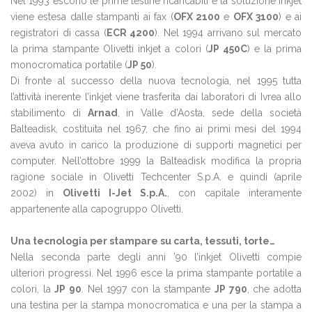
Nel 1993 escono le prime testine ricaricabili e la soluzione inkjet
viene estesa dalle stampanti ai fax (
OFX 2100
e
OFX 3100
) e ai
registratori di cassa (
ECR 4200
). Nel 1994 arrivano sul mercato
la prima stampante Olivetti inkjet a colori (
JP 450C
) e la prima
monocromatica portatile (
JP 50
).
Di fronte al successo della nuova tecnologia, nel 1995 tutta
l’attività inerente l’inkjet viene trasferita dai laboratori di Ivrea allo
stabilimento di
Arnad
, in Valle d’Aosta, sede della società
Balteadisk, costituita nel 1967, che fino ai primi mesi del 1994
aveva avuto in carico la produzione di supporti magnetici per
computer. Nell’ottobre 1999 la Balteadisk modifica la propria
ragione sociale in Olivetti Techcenter S.p.A. e quindi (aprile
2002) in
Olivetti I-Jet S.p.A.
, con capitale interamente
appartenente alla capogruppo Olivetti.
Una tecnologia per stampare su carta, tessuti, torte…
Nella seconda parte degli anni ’90 l’inkjet Olivetti compie
ulteriori progressi. Nel 1996 esce la prima stampante portatile a
colori, la
JP 90
. Nel 1997 con la stampante
JP 790
, che adotta
una testina per la stampa monocromatica e una per la stampa a