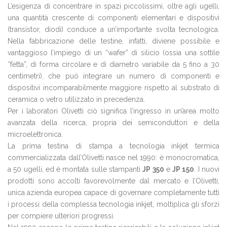
L’esigenza di concentrare in spazi piccolissimi, oltre agli ugelli,
una quantità crescente di componenti elementari e dispositivi
(transistor, diodi) conduce a un’importante svolta tecnologica.
Nella fabbricazione delle testine, infatti, diviene possibile e
vantaggioso l’impiego di un “wafer” di silicio (ossia una sottile
“fetta”, di forma circolare e di diametro variabile da 5 fino a 30
centimetri), che può integrare un numero di componenti e
dispositivi incomparabilmente maggiore rispetto al substrato di
ceramica o vetro utilizzato in precedenza.
Per i laboratori Olivetti ciò significa l’ingresso in un’area molto
avanzata della ricerca, propria dei semiconduttori e della
microelettronica.
La prima testina di stampa a tecnologia inkjet termica
commercializzata dall’Olivetti nasce nel 1990: è monocromatica,
a 50 ugelli, ed è montata sulle stampanti
JP 350
e
JP 150
. I nuovi
prodotti sono accolti favorevolmente dal mercato e l’Olivetti,
unica azienda europea capace di governare completamente tutti
i processi della complessa tecnologia inkjet, moltiplica gli sforzi
per compiere ulteriori progressi.