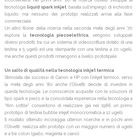
inconvenienti nei primi anni ’80 la ricerca Olivetti sviluppa la
tecnologia
liquid spark inkjet
, basata sull’impiego di inchiostro
liquido; ma nessuno dei prototipi realizzati arriva alla fase
commerciale.
Un altro filone della ricerca nella seconda metà degli anni ’70
esplora la
tecnologia piezoelettrica
; vengono sviluppati
diversi prodotti, tra cui un sistema di videoscrittura dotato di una
testina a 5 ugelli ed una stampante con una testina a 20 ugelli,
ma anche questi prodotti rimangono a livello prototipale.
Un salto di qualità nella tecnologia inkjet termica
Stimolata dai successi di Canon e HP con l’inkjet termico, verso
la metà degli anni ’80 anche l’Olivetti decide di investire in
questa tecnologia. Le conoscenze acquisite con le soluzioni di
tipo spark e piezo e la consolidata esperienza nella tecnologia a
“film sottile” consentono di realizzare già nel 1986 un primo
prototipo di testina bubble inkjet monocromatica a 12 ugelli.
Il risultato ottenuto incoraggia ulteriori ricerche e in pochi anni
l’Olivetti realizza altri prototipi con un maggior numero di ugelli
e a tre colori (giallo, magenta e ciano).