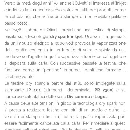
Verso la metà degli anni ’70, anche l’Olivetti si interessa all’inkjet
e indirizza la sua ricerca verso soluzioni utili per prodotti, come
le calcolatrici, che richiedono stampe di non elevata qualità e
basso costo.
Nel 1976 i laboratori Olivetti brevettano una testina di stampa
basata sulla tecnologia
dry spark inkjet
. Una scintilla generata
da un impulso elettrico a 3000 volt provoca la vaporizzazione
della grafite contenuta in un tubetto di vetro e spinta da una
molla verso l’ugello; la grafite vaporizzata fuoriesce dall’ugello e
si deposita sulla carta. Con successive passate la testina, che
funziona come un “pennino”, imprime i punti che formano il
carattere voluto.
Le testine dry spark a partire dal 1981 sono impiegate sulla
stampante
JP 101
(altrimenti denominata
PR 2300
) e su
numerose calcolatrici delle serie
Divisumma
e
Logos
.
A causa delle alte tensioni in gioco la tecnologia dry spark non
si presta a realizzare testine con più di un ugello e quindi la
velocità di stampa è limitata; inoltre, la grafite vaporizzata può
essere facilmente cancellata dalla carta. Per rimediare a questi