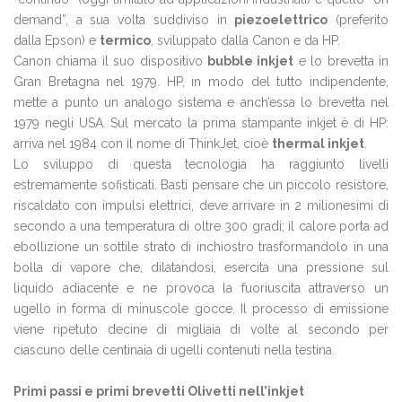
demand”, a sua volta suddiviso in
piezoelettrico
(preferito
dalla Epson) e
termico
, sviluppato dalla Canon e da HP.
Canon chiama il suo dispositivo
bubble inkjet
e lo brevetta in
Gran Bretagna nel 1979. HP, in modo del tutto indipendente,
mette a punto un analogo sistema e anch’essa lo brevetta nel
1979 negli USA. Sul mercato la prima stampante inkjet è di HP:
arriva nel 1984 con il nome di ThinkJet, cioè
thermal inkjet
.
Lo sviluppo di questa tecnologia ha raggiunto livelli
estremamente sofisticati. Basti pensare che un piccolo resistore,
riscaldato con impulsi elettrici, deve arrivare in 2 milionesimi di
secondo a una temperatura di oltre 300 gradi; il calore porta ad
ebollizione un sottile strato di inchiostro trasformandolo in una
bolla di vapore che, dilatandosi, esercita una pressione sul
liquido adiacente e ne provoca la fuoriuscita attraverso un
ugello in forma di minuscole gocce. Il processo di emissione
viene ripetuto decine di migliaia di volte al secondo per
ciascuno delle centinaia di ugelli contenuti nella testina.
Primi passi e primi brevetti Olivetti nell’inkjet