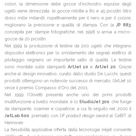
colori, la dimensione delle gocce d’inchiostro espulse dagli
ugelli viene dimezzata: le gocce ridotte a 80 e 45 picolitri (litro
diviso mille miliardi), rispettivamente per il nero e per il colore,
migliorano la precisione e qualità di stampa. Con la
JP 883
,
concepita per stampe fotografiche, nel 1998 si arriva a micro-
gocce da 20 picolitri.
Nel 1999 la produzione di testine da 200 ugelli che integrano
dispositivi elettronici per lo smistamento dei segnali elettrici di
pilotaggio segnano un importante salto di qualità. Le testine
sono montate sulle stampanti
ArtJet 10
e
ArtJet 20
. Grazie
anche al design innovativo, curato dallo studio De Lucchi, questi
prodotti ottengono un notevole successo di mercato; l’ArtJet 10
vince il premio Compasso d’Oro del 2001.
Nel 1999 l’Olivetti presenta anche uno dei primi prodotti
multifunzione a livello mondiale: è lo
StudioJet 300
, che funge
da stampante, scanner e copiatrice, a cui fa seguito nel 2000 il
JetLab 600
, premiato con l’
IF product design award
al CeBIT di
Hannover.
La flessibilità applicativa offerta dalla tecnologia inkjet consente