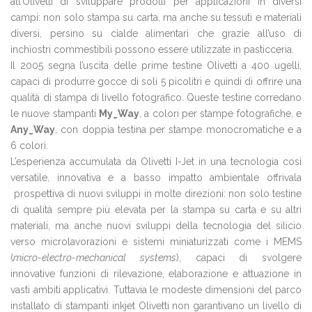
all’Olivetti di sviluppare prodotti per applicazioni in diversi
campi: non solo stampa su carta, ma anche su tessuti e materiali
diversi, persino su cialde alimentari che grazie all’uso di
inchiostri commestibili possono essere utilizzate in pasticceria.
Il 2005 segna l’uscita delle prime testine Olivetti a 400 ugelli,
capaci di produrre gocce di soli 5 picolitri e quindi di offrire una
qualità di stampa di livello fotografico. Queste testine corredano
le nuove stampanti
My_Way
, a colori per stampe fotografiche, e
Any_Way
, con doppia testina per stampe monocromatiche e a
6 colori.
L’esperienza accumulata da Olivetti I-Jet in una tecnologia così
versatile, innovativa e a basso impatto ambientale offrivala
prospettiva di nuovi sviluppi in molte direzioni: non solo testine
di qualità sempre più elevata per la stampa su carta e su altri
materiali, ma anche nuovi sviluppi della tecnologia del silicio
verso microlavorazioni e sistemi miniaturizzati come i MEMS
(
micro-electro-mechanical systems
), capaci di svolgere
innovative funzioni di rilevazione, elaborazione e attuazione in
vasti ambiti applicativi. Tuttavia le modeste dimensioni del parco
installato di stampanti inkjet Olivetti non garantivano un livello di