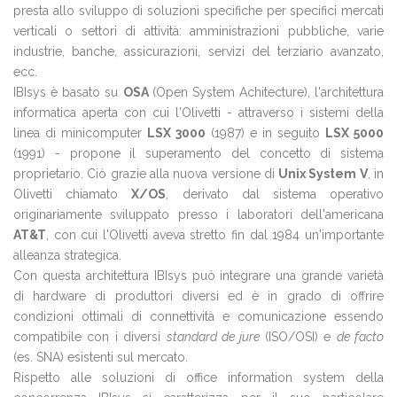
presta allo sviluppo di soluzioni specifiche per specifici mercati
verticali o settori di attività: amministrazioni pubbliche, varie
industrie, banche, assicurazioni, servizi del terziario avanzato,
ecc.
IBIsys è basato su
OSA
(Open System Achitecture), l'architettura
informatica aperta con cui l'Olivetti - attraverso i sistemi della
linea di minicomputer
LSX 3000
(1987) e in seguito
LSX 5000
(1991) - propone il superamento del concetto di sistema
proprietario. Ciò grazie alla nuova versione di
Unix System V
, in
Olivetti chiamato
X/OS
, derivato dal sistema operativo
originariamente sviluppato presso i laboratori dell'americana
AT&T
, con cui l'Olivetti aveva stretto fin dal 1984 un'importante
alleanza strategica.
Con questa architettura IBIsys può integrare una grande varietà
di hardware di produttori diversi ed è in grado di offrire
condizioni ottimali di connettività e comunicazione essendo
compatibile con i diversi
standard de jure
(ISO/OSI) e
de facto
(es. SNA) esistenti sul mercato.
Rispetto alle soluzioni di office information system della