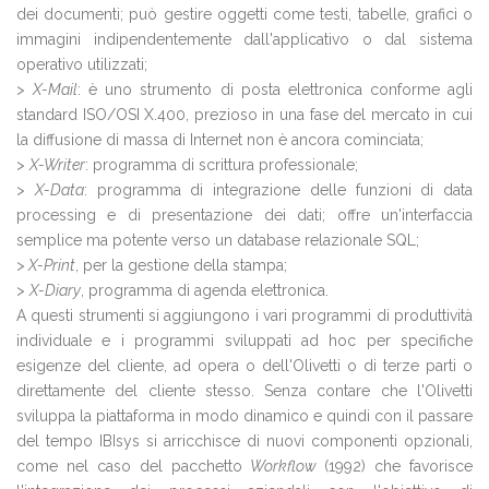
dei documenti; può gestire oggetti come testi, tabelle, grafici o
immagini indipendentemente dall'applicativo o dal sistema
operativo utilizzati;
>
X-Mail
: è uno strumento di posta elettronica conforme agli
standard ISO/OSI X.400, prezioso in una fase del mercato in cui
la diffusione di massa di Internet non è ancora cominciata;
>
X-Writer
: programma di scrittura professionale;
>
X-Data
: programma di integrazione delle funzioni di data
processing e di presentazione dei dati; offre un'interfaccia
semplice ma potente verso un database relazionale SQL;
>
X-Print
, per la gestione della stampa;
>
X-Diary
, programma di agenda elettronica.
A questi strumenti si aggiungono i vari programmi di produttività
individuale e i programmi sviluppati ad hoc per specifiche
esigenze del cliente, ad opera o dell'Olivetti o di terze parti o
direttamente del cliente stesso. Senza contare che l'Olivetti
sviluppa la piattaforma in modo dinamico e quindi con il passare
del tempo IBIsys si arricchisce di nuovi componenti opzionali,
come nel caso del pacchetto
Workflow
(1992) che favorisce