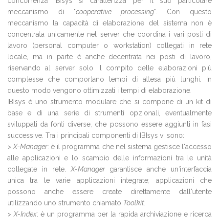
concorrenza IBIsys si caratterizza per il suo particolare
meccanismo di "
cooperative processing
". Con questo
meccanismo la capacità di elaborazione del sistema non è
concentrata unicamente nel server che coordina i vari posti di
lavoro (personal computer o workstation) collegati in rete
locale, ma in parte è anche decentrata nei posti di lavoro,
riservando al server solo il compito delle elaborazioni più
complesse che comportano tempi di attesa più lunghi. In
questo modo vengono ottimizzati i tempi di elaborazione.
IBIsys è uno strumento modulare che si compone di un kit di
base e di una serie di strumenti opzionali, eventualmente
sviluppati da fonti diverse, che possono essere aggiunti in fasi
successive. Tra i principali componenti di IBIsys vi sono:
>
X-Manager
: è il programma che nel sistema gestisce l'accesso
alle applicazioni e lo scambio delle informazioni tra le unità
collegate in rete.
X-Manager
garantisce anche un'interfaccia
unica tra le varie applicazioni integrate; applicazioni che
possono anche essere create direttamente dall'utente
utilizzando uno strumento chiamato
Toolkit
;
>
X-Index
: è un programma per la rapida archiviazione e ricerca