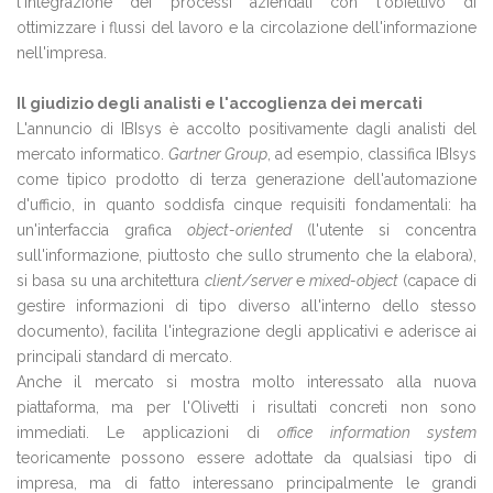
l'integrazione dei processi aziendali con l'obiettivo di
ottimizzare i flussi del lavoro e la circolazione dell'informazione
nell'impresa.
Il giudizio degli analisti e l'accoglienza dei mercati
L'annuncio di IBIsys è accolto positivamente dagli analisti del
mercato informatico.
Gartner Group
, ad esempio, classifica IBIsys
come tipico prodotto di terza generazione dell'automazione
d'ufficio, in quanto soddisfa cinque requisiti fondamentali: ha
un'interfaccia grafica
object-oriented
(l'utente si concentra
sull'informazione, piuttosto che sullo strumento che la elabora),
si basa su una architettura
client/server
e
mixed-object
(capace di
gestire informazioni di tipo diverso all'interno dello stesso
documento), facilita l'integrazione degli applicativi e aderisce ai
principali standard di mercato.
Anche il mercato si mostra molto interessato alla nuova
piattaforma, ma per l'Olivetti i risultati concreti non sono
immediati. Le applicazioni di
office information system
teoricamente possono essere adottate da qualsiasi tipo di
impresa, ma di fatto interessano principalmente le grandi