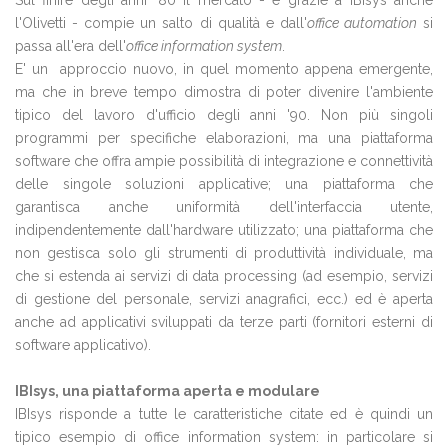
Sul finire degli anni '80 il mercato - e grazie a IBIsys anche
l'Olivetti - compie un salto di qualità e dall'
office automation
si
passa all'era dell'
office information system
.
E' un approccio nuovo, in quel momento appena emergente,
ma che in breve tempo dimostra di poter divenire l'ambiente
tipico del lavoro d'ufficio degli anni '90. Non più singoli
programmi per specifiche elaborazioni, ma una piattaforma
software che offra ampie possibilità di integrazione e connettività
delle singole soluzioni applicative; una piattaforma che
garantisca anche uniformità dell'interfaccia utente,
indipendentemente dall'hardware utilizzato; una piattaforma che
non gestisca solo gli strumenti di produttività individuale, ma
che si estenda ai servizi di data processing (ad esempio, servizi
di gestione del personale, servizi anagrafici, ecc.) ed è aperta
anche ad applicativi sviluppati da terze parti (fornitori esterni di
software applicativo).
IBIsys, una piattaforma aperta e modulare
IBIsys risponde a tutte le caratteristiche citate ed è quindi un
tipico esempio di office information system: in particolare si