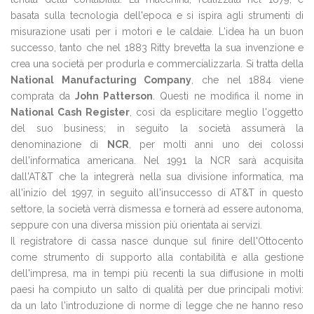
basata sulla tecnologia dell'epoca e si ispira agli strumenti di
misurazione usati per i motori e le caldaie. L'idea ha un buon
successo, tanto che nel 1883 Ritty brevetta la sua invenzione e
crea una società per produrla e commercializzarla. Si tratta della
National Manufacturing Company
, che nel 1884 viene
comprata da
John Patterson
. Questi ne modifica il nome in
National Cash Register
, così da esplicitare meglio l'oggetto
del suo business; in seguito la società assumerà la
denominazione di
NCR
, per molti anni uno dei colossi
dell'informatica americana. Nel 1991 la NCR sarà acquisita
dall'AT&T che la integrerà nella sua divisione informatica, ma
all'inizio del 1997, in seguito all'insuccesso di AT&T in questo
settore, la società verrà dismessa e tornerà ad essere autonoma,
seppure con una diversa mission più orientata ai servizi.
Il registratore di cassa nasce dunque sul finire dell'Ottocento
come strumento di supporto alla contabilità e alla gestione
dell'impresa, ma in tempi più recenti la sua diffusione in molti
paesi ha compiuto un salto di qualità per due principali motivi:
da un lato l'introduzione di norme di legge che ne hanno reso