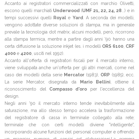
Accanto ai registratori commercializzati con marchio Olivetti,
escono quelli marchiati
Underwood
(
UMF 21, 22, 24, 28
...) e in
tempi successivi quelli
Royal
e
Yard
. A seconda dei modelli,
vengono adottate diverse soluzioni di stampa, ma in generale
prevale la tecnologia dot matrix; alcuni modelli, però, ricorrono
alla stampa termica, mentre a partire dagli anni '90 hanno una
certa diffusione la soluzione inkjet (es. i modelli
ORS 6100
,
CRF
4000
e
4200
, usciti nel 1992).
Accanto all'offerta di registratori fiscali per il mercato interno,
viene sviluppata anche un'offerta per gli altri mercati, come nel
caso dei modelli della serie
Mercator
(1983),
ORP
(1985), ecc.
La serie Mercator, disegnata da
Mario Bellini
, ottiene il
riconoscimento del
Compasso d'oro
per l'eccellenza del
design.
Negli anni '90 il mercato interno tende inevitabilmente alla
saturazione, ma allo stesso tempo accelera la trasformazione
del registratore di cassa in terminale collegato alla rete;
terminale che con certi modelli diviene "intelligente",
incorporando alcune funzioni del personal computer e offrendo