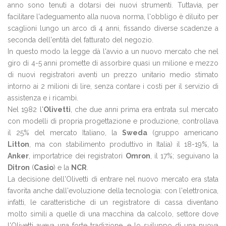
anno sono tenuti a dotarsi dei nuovi strumenti. Tuttavia, per
facilitare l'adeguamento alla nuova norma, l'obbligo è diluito per
scaglioni lungo un arco di 4 anni, fissando diverse scadenze a
seconda dell'entità del fatturato del negozio.
In questo modo la legge dà l'avvio a un nuovo mercato che nel
giro di 4-5 anni promette di assorbire quasi un milione e mezzo
di nuovi registratori aventi un prezzo unitario medio stimato
intorno ai 2 milioni di lire, senza contare i costi per il servizio di
assistenza e i ricambi.
Nel 1982 l'
Olivetti
, che due anni prima era entrata sul mercato
con modelli di propria progettazione e produzione, controllava
il 25% del mercato Italiano, la
Sweda
(gruppo americano
Litton
, ma con stabilimento produttivo in Italia) il 18-19%, la
Anker
, importatrice dei registratori
Omron
, il 17%; seguivano la
Ditron
(
Casio
) e la
NCR
.
La decisione dell'Olivetti di entrare nel nuovo mercato era stata
favorita anche dall'evoluzione della tecnologia: con l'elettronica,
infatti, le caratteristiche di un registratore di cassa diventano
molto simili a quelle di una macchina da calcolo, settore dove
l'Olivetti aveva una forte tradizione, e lo sviluppo di una nuova