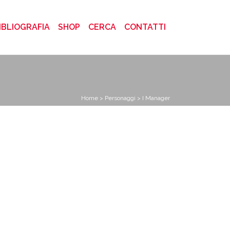
)
IBLIOGRAFIA
SHOP
CERCA
CONTATTI
Home
>
Personaggi
> I Manager