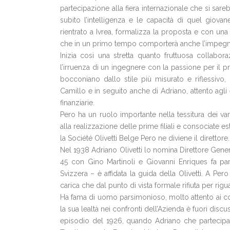
partecipazione alla fiera internazionale che si sare
subito l’intelligenza e le capacità di quel giovan
rientrato a Ivrea, formalizza la proposta e con una l
che in un primo tempo comporterà anche l’impegno 
Inizia così una stretta quanto fruttuosa collabor
l’irruenza di un ingegnere con la passione per il pro
bocconiano dallo stile più misurato e riflessivo,
Camillo e in seguito anche di Adriano, attento agli e
finanziarie.
Pero ha un ruolo importante nella tessitura dei va
alla realizzazione delle prime filiali e consociate e
la Société Olivetti Belge Pero ne diviene il direttore.
Nel 1938 Adriano Olivetti lo nomina Direttore Gener
45 con Gino Martinoli e Giovanni Enriques fa part
Svizzera – è affidata la guida della Olivetti. A Pe
carica che dal punto di vista formale rifiuta per rigu
Ha fama di uomo parsimonioso, molto attento ai cont
la sua lealtà nei confronti dell’Azienda è fuori disc
episodio del 1926, quando Adriano che partecipa a