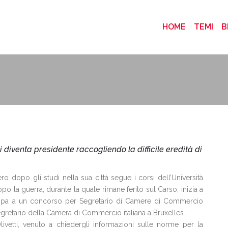
(CURRENT
HOME
TEMI
B
ui diventa presidente raccogliendo la difficile eredità di
o dopo gli studi nella sua città segue i corsi dell’Università
 la guerra, durante la quale rimane ferito sul Carso, inizia a
tecipa a un concorso per Segretario di Camere di Commercio
segretario della Camera di Commercio italiana a Bruxelles.
ivetti, venuto a chiedergli informazioni sulle norme per la