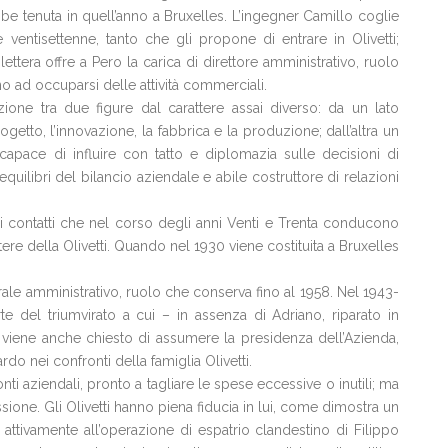
bbe tenuta in quell’anno a Bruxelles. L’ingegner Camillo coglie
e ventisettenne, tanto che gli propone di entrare in Olivetti;
ettera offre a Pero la carica di direttore amministrativo, ruolo
ad occuparsi delle attività commerciali.
azione tra due figure dal carattere assai diverso: da un lato
getto, l’innovazione, la fabbrica e la produzione; dall’altra un
 capace di influire con tatto e diplomazia sulle decisioni di
quilibri del bilancio aziendale e abile costruttore di relazioni
ri contatti che nel corso degli anni Venti e Trenta conducono
stere della Olivetti. Quando nel 1930 viene costituita a Bruxelles
ale amministrativo, ruolo che conserva fino al 1958. Nel 1943-
e del triumvirato a cui – in assenza di Adriano, riparato in
ro viene anche chiesto di assumere la presidenza dell’Azienda,
ardo nei confronti della famiglia Olivetti.
i aziendali, pronto a tagliare le spese eccessive o inutili; ma
ussione. Gli Olivetti hanno piena fiducia in lui, come dimostra un
ttivamente all’operazione di espatrio clandestino di Filippo