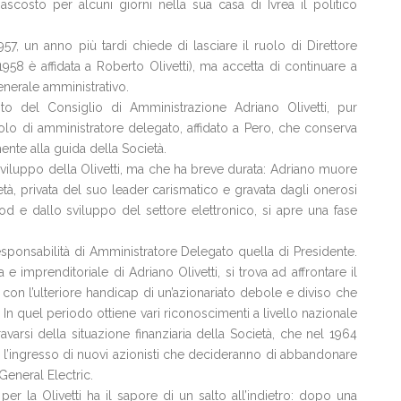
ascosto per alcuni giorni nella sua casa di Ivrea il politico
57, un anno più tardi chiede di lasciare il ruolo di Direttore
958 è affidata a Roberto Olivetti), ma accetta di continuare a
nerale amministrativo.
ito del Consiglio di Amministrazione Adriano Olivetti, pur
olo di amministratore delegato, affidato a Pero, che conserva
nte alla guida della Società.
 sviluppo della Olivetti, ma che ha breve durata: Adriano muore
tà, privata del suo leader carismatico e gravata dagli onerosi
od e dallo sviluppo del settore elettronico, si apre una fase
esponsabilità di Amministratore Delegato quella di Presidente.
 imprenditoriale di Adriano Olivetti, si trova ad affrontare il
o con l’ulteriore handicap di un’azionariato debole e diviso che
In quel periodo ottiene vari riconoscimenti a livello nazionale
avarsi della situazione finanziaria della Società, che nel 1964
n l’ingresso di nuovi azionisti che decideranno di abbandonare
 General Electric.
r la Olivetti ha il sapore di un salto all’indietro: dopo una