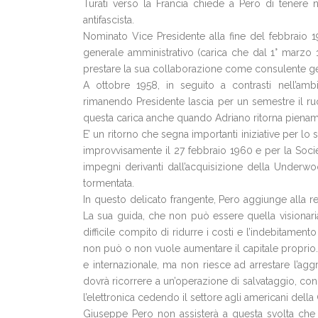
Turati verso la Francia chiede a Pero di tenere n
antifascista.
Nominato Vice Presidente alla fine del febbraio 19
generale amministrativo (carica che dal 1° marzo 1
prestare la sua collaborazione come consulente ge
A ottobre 1958, in seguito a contrasti nell’amb
rimanendo Presidente lascia per un semestre il ru
questa carica anche quando Adriano ritorna piename
E’ un ritorno che segna importanti iniziative per lo
improvvisamente il 27 febbraio 1960 e per la Socie
impegni derivanti dall’acquisizione della Underwo
tormentata.
In questo delicato frangente, Pero aggiunge alla r
La sua guida, che non può essere quella visionaria e
difficile compito di ridurre i costi e l’indebitament
non può o non vuole aumentare il capitale proprio. 
e internazionale, ma non riesce ad arrestare l’aggr
dovrà ricorrere a un’operazione di salvataggio, co
l’elettronica cedendo il settore agli americani della
Giuseppe Pero non assisterà a questa svolta che pe