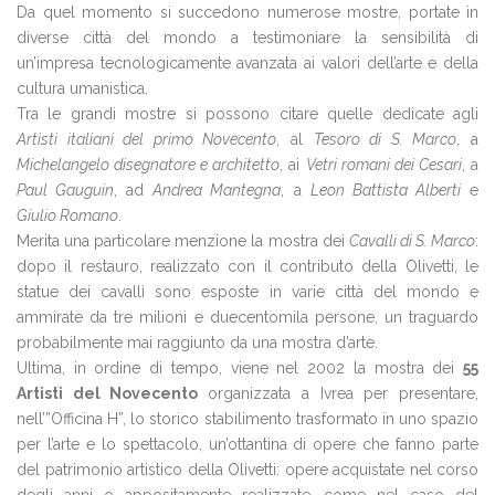
Da quel momento si succedono numerose mostre, portate in
diverse città del mondo a testimoniare la sensibilità di
un’impresa tecnologicamente avanzata ai valori dell’arte e della
cultura umanistica.
Tra le grandi mostre si possono citare quelle dedicate agli
Artisti italiani del primo Novecento
, al
Tesoro di S. Marco
, a
Michelangelo disegnatore e architetto
, ai
Vetri romani dei Cesari
, a
Paul Gauguin
, ad
Andrea Mantegna
, a
Leon Battista Alberti
e
Giulio Romano
.
Merita una particolare menzione la mostra dei
Cavalli di S. Marco
:
dopo il restauro, realizzato con il contributo della Olivetti, le
statue dei cavalli sono esposte in varie città del mondo e
ammirate da tre milioni e duecentomila persone, un traguardo
probabilmente mai raggiunto da una mostra d’arte.
Ultima, in ordine di tempo, viene nel 2002 la mostra dei
55
Artisti del Novecento
organizzata a Ivrea per presentare,
nell’”Officina H”, lo storico stabilimento trasformato in uno spazio
per l’arte e lo spettacolo, un’ottantina di opere che fanno parte
del patrimonio artistico della Olivetti: opere acquistate nel corso