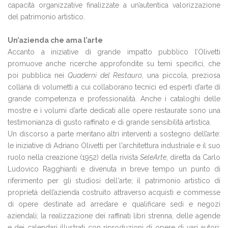
capacità organizzative finalizzate a un’autentica valorizzazione
del patrimonio artistico.
Un’azienda che ama l’arte
Accanto a iniziative di grande impatto pubblico l’Olivetti
promuove anche ricerche approfondite su temi specifici, che
poi pubblica nei
Quaderni del Restauro
, una piccola, preziosa
collana di volumetti a cui collaborano tecnici ed esperti d’arte di
grande competenza e professionalità. Anche i cataloghi delle
mostre e i volumi d’arte dedicati alle opere restaurate sono una
testimonianza di gusto raffinato e di grande sensibilità artistica.
Un discorso a parte meritano altri interventi a sostegno dell’arte:
le iniziative di Adriano Olivetti per l'architettura industriale e il suo
ruolo nella creazione (1952) della rivista
SeleArte
, diretta da Carlo
Ludovico Ragghianti e divenuta in breve tempo un punto di
riferimento per gli studiosi dell'arte; il patrimonio artistico di
proprietà dell’azienda costruito attraverso acquisti e commesse
di opere destinate ad arredare e qualificare sedi e negozi
aziendali; la realizzazione dei raffinati libri strenna, delle agende
e dei calendari illustrati con riproduzioni di opere di vari autori;