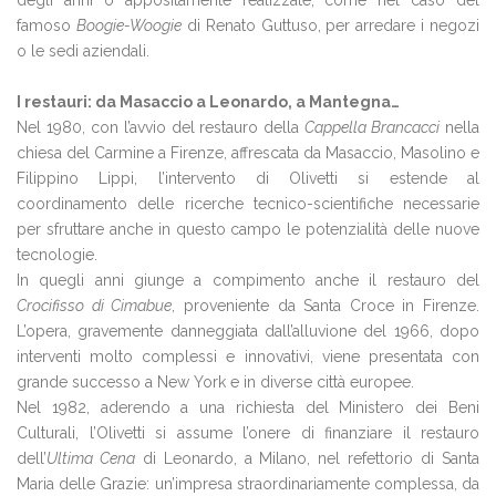
degli anni o appositamente realizzate, come nel caso del
famoso
Boogie-Woogie
di Renato Guttuso, per arredare i negozi
o le sedi aziendali.
I restauri: da Masaccio a Leonardo, a Mantegna…
Nel 1980, con l’avvio del restauro della
Cappella Brancacci
nella
chiesa del Carmine a Firenze, affrescata da Masaccio, Masolino e
Filippino Lippi, l’intervento di Olivetti si estende al
coordinamento delle ricerche tecnico-scientifiche necessarie
per sfruttare anche in questo campo le potenzialità delle nuove
tecnologie.
In quegli anni giunge a compimento anche il restauro del
Crocifisso di Cimabue
, proveniente da Santa Croce in Firenze.
L’opera, gravemente danneggiata dall’alluvione del 1966, dopo
interventi molto complessi e innovativi, viene presentata con
grande successo a New York e in diverse città europee.
Nel 1982, aderendo a una richiesta del Ministero dei Beni
Culturali, l’Olivetti si assume l’onere di finanziare il restauro
dell’
Ultima Cena
di Leonardo, a Milano, nel refettorio di Santa
Maria delle Grazie: un’impresa straordinariamente complessa, da