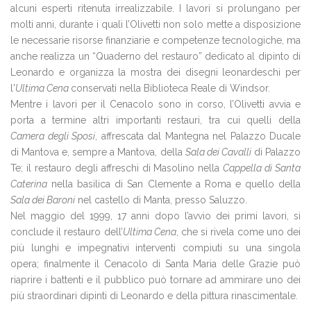
alcuni esperti ritenuta irrealizzabile. I lavori si prolungano per
molti anni, durante i quali l’Olivetti non solo mette a disposizione
le necessarie risorse finanziarie e competenze tecnologiche, ma
anche realizza un “Quaderno del restauro” dedicato al dipinto di
Leonardo e organizza la mostra dei disegni leonardeschi per
l'
Ultima Cena
conservati nella Biblioteca Reale di Windsor.
Mentre i lavori per il Cenacolo sono in corso, l’Olivetti avvia e
porta a termine altri importanti restauri, tra cui quelli della
Camera degli Sposi
, affrescata dal Mantegna nel Palazzo Ducale
di Mantova e, sempre a Mantova, della
Sala dei Cavalli
di Palazzo
Te; il restauro degli affreschi di Masolino nella
Cappella di Santa
Caterina
nella basilica di San Clemente a Roma e quello della
Sala dei Baroni
nel castello di Manta, presso Saluzzo.
Nel maggio del 1999, 17 anni dopo l’avvio dei primi lavori, si
conclude il restauro dell’
Ultima Cena
, che si rivela come uno dei
più lunghi e impegnativi interventi compiuti su una singola
opera; finalmente il Cenacolo di Santa Maria delle Grazie può
riaprire i battenti e il pubblico può tornare ad ammirare uno dei
più straordinari dipinti di Leonardo e della pittura rinascimentale.