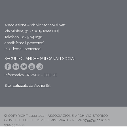
Associazione Archivio Storico Olivetti
Via Miniere, 31 - 10015 Ivrea (TO)
Telefono: 0125 641238
email:
[email protected]
PEC:
[email protected]
SEGUITECI ANCHE SUI CANALI SOCIAL
Informativa
PRIVACY
–
COOKIE
Sito realizzato da Aethia Srl
© COPYRIGHT 1999-2025 ASSOCIAZIONE ARCHIVIO STORICO
OLIVETTI, TUTTI I DIRITTI RISERVATI - P. IVA 07557530016/CF
93023540011